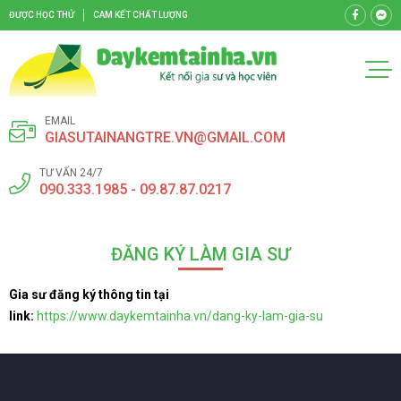
ĐƯỢC HỌC THỬ
CAM KẾT CHẤT LƯỢNG
EMAIL
GIASUTAINANGTRE.VN@GMAIL.COM
TƯ VẤN 24/7
090.333.1985 - 09.87.87.0217
ĐĂNG KÝ LÀM GIA SƯ
Gia sư đăng ký thông tin tại
link:
https://www.daykemtainha.vn/dang-ky-lam-gia-su