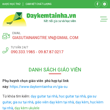
ĐƯỢC HỌC THỬ
CAM KẾT CHẤT LƯỢNG
EMAIL
GIASUTAINANGTRE.VN@GMAIL.COM
TƯ VẤN 24/7
090.333.1985 - 09.87.87.0217
DANH SÁCH GIÁO VIÊN
Phụ huynh chọn giáo viên phù hợp tại link
này:
https://www.daykemtainha.vn/gia-su
Từ khóa tìm kiếm:
dạy guitar tại nhà
,
học guitar tại nhà
,
gia sư
guitar
,
gia sư tại nhà
,
giáo viên dạy kèm tại nhà
,
dạy kèm
,
học kèm
tại nhà
,
dạy kèm ukulele