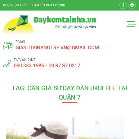
ĐƯỢC HỌC THỬ
CAM KẾT CHẤT LƯỢNG
EMAIL
GIASUTAINANGTRE.VN@GMAIL.COM
TƯ VẤN 24/7
090.333.1985 - 09.87.87.0217
TAG: CẦN GIA SƯ DẠY ĐÀN UKULELE TẠI
QUẬN 7