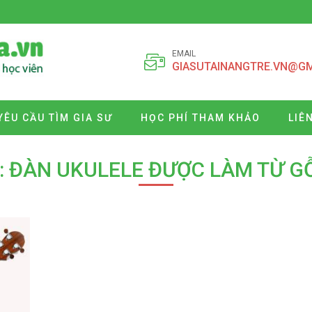
EMAIL
GIASUTAINANGTRE.VN@G
YÊU CẦU TÌM GIA SƯ
HỌC PHÍ THAM KHẢO
LIÊ
: ĐÀN UKULELE ĐƯỢC LÀM TỪ GỖ