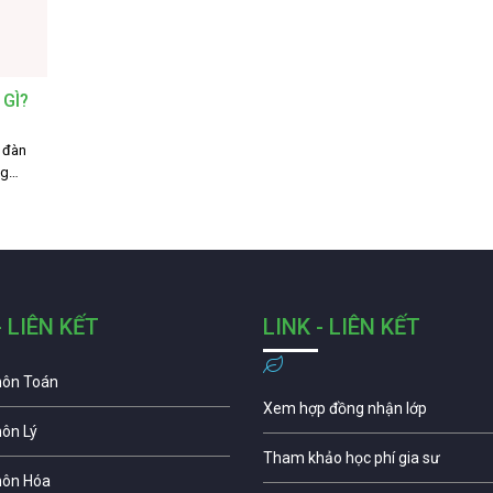
GÌ?
ề đàn
ng…
- LIÊN KẾT
LINK - LIÊN KẾT
môn Toán
Xem hợp đồng nhận lớp
môn Lý
Tham khảo học phí gia sư
môn Hóa