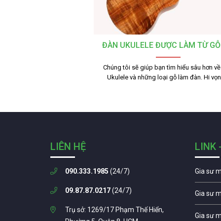
ĐÀN UKULELE ĐƯỢC LÀM TỪ GỖ 
Chúng tôi sẽ giúp bạn tìm hiểu sâu hơn v
Ukulele và những loại gỗ làm đàn. Hi vọ
LIÊN HỆ
LINK 
090.333.1985
(24/7)
Gia sư 
09.87.87.0217
(24/7)
Gia sư 
Trụ sở: 1269/17 Phạm Thế Hiển,
Gia sư 