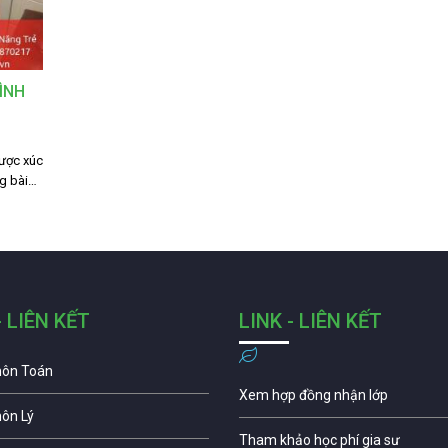
ÌNH
ược xúc
g bài…
- LIÊN KẾT
LINK - LIÊN KẾT
môn Toán
Xem hợp đồng nhận lớp
môn Lý
Tham khảo học phí gia sư