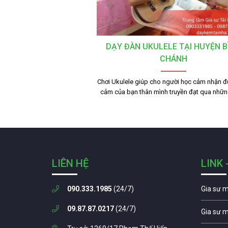
DẠY ĐÀN UKULELE TẠI HUYỆN B
CHÁNH
Chơi Ukulele giúp cho người học cảm nhận đ
cảm của bạn thân mình truyền đạt qua nhữn
LIÊN HỆ
LINK 
090.333.1985
(24/7)
Gia sư 
09.87.87.0217
(24/7)
Gia sư 