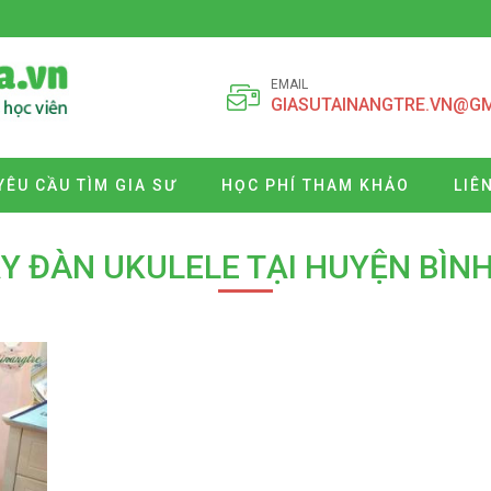
EMAIL
GIASUTAINANGTRE.VN@G
YÊU CẦU TÌM GIA SƯ
HỌC PHÍ THAM KHẢO
LIÊ
ẠY ĐÀN UKULELE TẠI HUYỆN BÌN