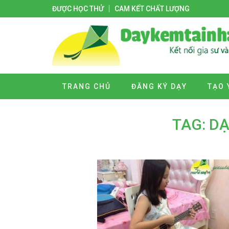
ĐƯỢC HỌC THỬ
CAM KẾT CHẤT LƯỢNG
TRANG CHỦ
ĐĂNG KÝ DẠY
TẠO 
TAG: D