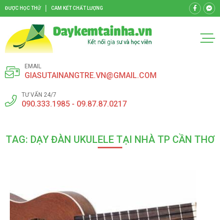
ĐƯỢC HỌC THỬ
CAM KẾT CHẤT LƯỢNG
EMAIL
GIASUTAINANGTRE.VN@GMAIL.COM
TƯ VẤN 24/7
090.333.1985 - 09.87.87.0217
TAG: DẠY ĐÀN UKULELE TẠI NHÀ TP CẦN THƠ