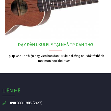
DẠY ĐÀN UKULELE TẠI NHÀ TP CẦN THƠ
Tại tp Cần Thơ hiện nay, việc học đàn Ukulele dường như đã trở thành
một môn học khá quen…
LIÊN HỆ
090.333.1985
(24/7)