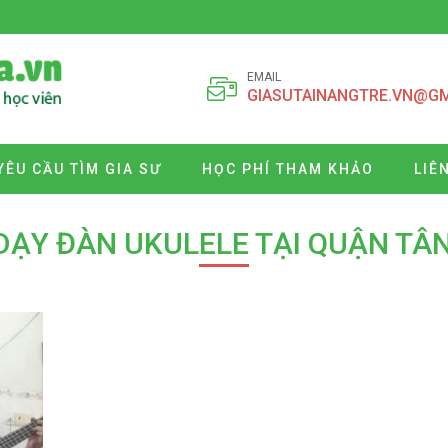
EMAIL
GIASUTAINANGTRE.VN@G
YÊU CẦU TÌM GIA SƯ
HỌC PHÍ THAM KHẢO
LIÊ
DẠY ĐÀN UKULELE TẠI QUẬN TÂ