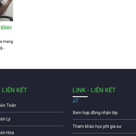
 BÌNH
le mang
ng…
- LIÊN KẾT
LINK - LIÊN KẾT
môn Toán
Xem hợp đồng nhận lớp
môn Lý
Tham khảo học phí gia sư
môn Hóa