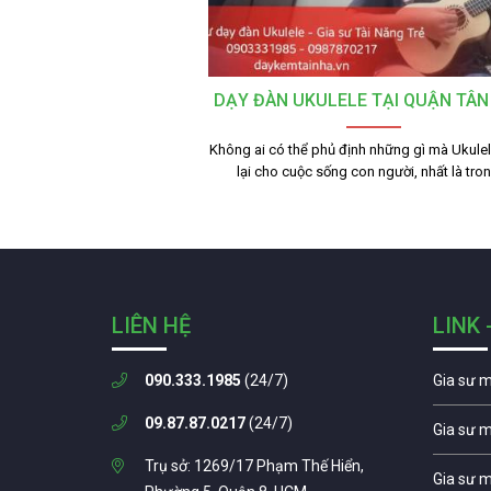
DẠY ĐÀN UKULELE TẠI QUẬN TÂN
Không ai có thể phủ định những gì mà Ukule
lại cho cuộc sống con người, nhất là tro
LIÊN HỆ
LINK 
090.333.1985
(24/7)
Gia sư 
09.87.87.0217
(24/7)
Gia sư 
Trụ sở: 1269/17 Phạm Thế Hiển,
Gia sư 