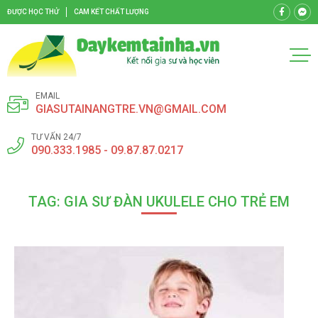
ĐƯỢC HỌC THỬ
CAM KẾT CHẤT LƯỢNG
EMAIL
GIASUTAINANGTRE.VN@GMAIL.COM
TƯ VẤN 24/7
090.333.1985 - 09.87.87.0217
TAG: GIA SƯ ĐÀN UKULELE CHO TRẺ EM