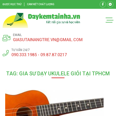
ĐƯỢC HỌC THỬ
CAM KẾT CHẤT LƯỢNG
EMAIL
GIASUTAINANGTRE.VN@GMAIL.COM
TƯ VẤN 24/7
090.333.1985 - 09.87.87.0217
TAG: GIA SƯ DẠY UKULELE GIỎI TẠI TPHCM