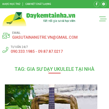
ĐƯỢC HỌC THỬ
CAM KẾT CHẤT LƯỢNG
EMAIL
GIASUTAINANGTRE.VN@GMAIL.COM
TƯ VẤN 24/7
090.333.1985 - 09.87.87.0217
TAG: GIA SƯ DẠY UKULELE TẠI NHÀ