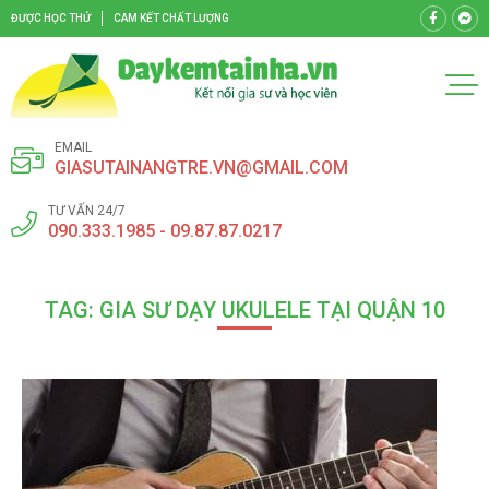
ĐƯỢC HỌC THỬ
CAM KẾT CHẤT LƯỢNG
EMAIL
GIASUTAINANGTRE.VN@GMAIL.COM
TƯ VẤN 24/7
090.333.1985 - 09.87.87.0217
TAG: GIA SƯ DẠY UKULELE TẠI QUẬN 10