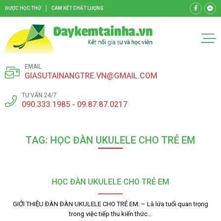
ĐƯỢC HỌC THỬ
CAM KẾT CHẤT LƯỢNG
EMAIL
GIASUTAINANGTRE.VN@GMAIL.COM
TƯ VẤN 24/7
090.333.1985 - 09.87.87.0217
TAG: HỌC ĐÀN UKULELE CHO TRẺ EM
HỌC ĐÀN UKULELE CHO TRẺ EM
GIỞI THIỆU ĐÀN ĐÀN UKULELE CHO TRẺ EM: – Là lứa tuổi quan trọng
trong việc tiếp thu kiến thức…