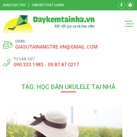
ĐƯỢC HỌC THỬ
CAM KẾT CHẤT LƯỢNG
EMAIL
GIASUTAINANGTRE.VN@GMAIL.COM
TƯ VẤN 24/7
090.333.1985 - 09.87.87.0217
TAG: HỌC ĐÀN UKULELE TẠI NHÀ