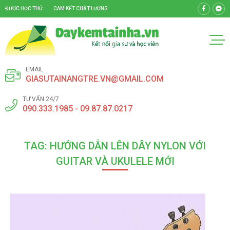
ĐƯỢC HỌC THỬ
CAM KẾT CHẤT LƯỢNG
EMAIL
GIASUTAINANGTRE.VN@GMAIL.COM
TƯ VẤN 24/7
090.333.1985 - 09.87.87.0217
TAG: HƯỚNG DẪN LÊN DÂY NYLON VỚI
GUITAR VÀ UKULELE MỚI