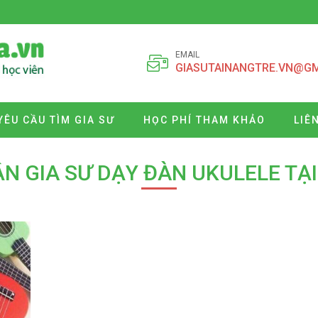
EMAIL
GIASUTAINANGTRE.VN@G
YÊU CẦU TÌM GIA SƯ
HỌC PHÍ THAM KHẢO
LIÊ
ẬN GIA SƯ DẠY ĐÀN UKULELE TẠI