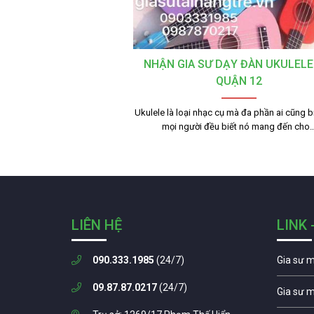
NHẬN GIA SƯ DẠY ĐÀN UKULELE
QUẬN 12
Ukulele là loại nhạc cụ mà đa phần ai cũng b
mọi người đều biết nó mang đến cho
LIÊN HỆ
LINK 
090.333.1985
(24/7)
Gia sư 
09.87.87.0217
(24/7)
Gia sư 