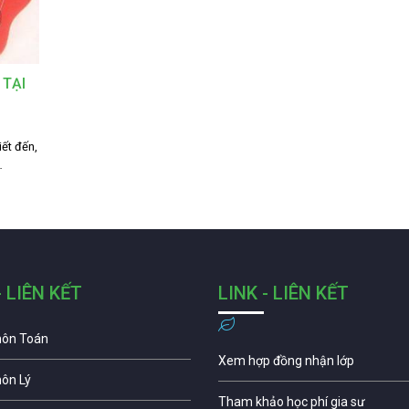
 TẠI
iết đến,
…
- LIÊN KẾT
LINK - LIÊN KẾT
môn Toán
Xem hợp đồng nhận lớp
môn Lý
Tham khảo học phí gia sư