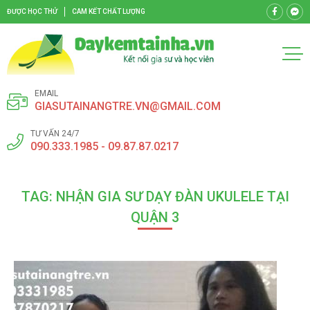
ĐƯỢC HỌC THỬ
CAM KẾT CHẤT LƯỢNG
EMAIL
GIASUTAINANGTRE.VN@GMAIL.COM
TƯ VẤN 24/7
090.333.1985 - 09.87.87.0217
TAG: NHẬN GIA SƯ DẠY ĐÀN UKULELE TẠI
QUẬN 3