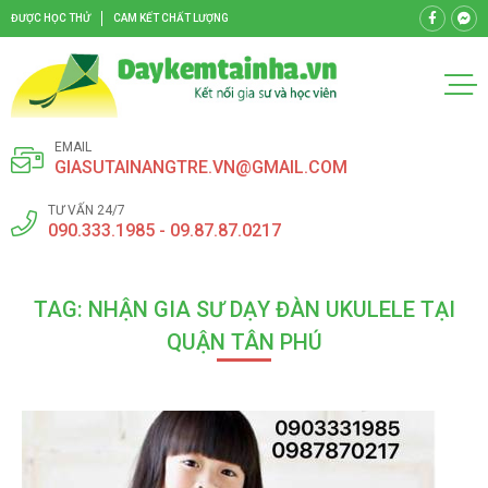
ĐƯỢC HỌC THỬ
CAM KẾT CHẤT LƯỢNG
EMAIL
GIASUTAINANGTRE.VN@GMAIL.COM
TƯ VẤN 24/7
090.333.1985 - 09.87.87.0217
TAG: NHẬN GIA SƯ DẠY ĐÀN UKULELE TẠI
QUẬN TÂN PHÚ