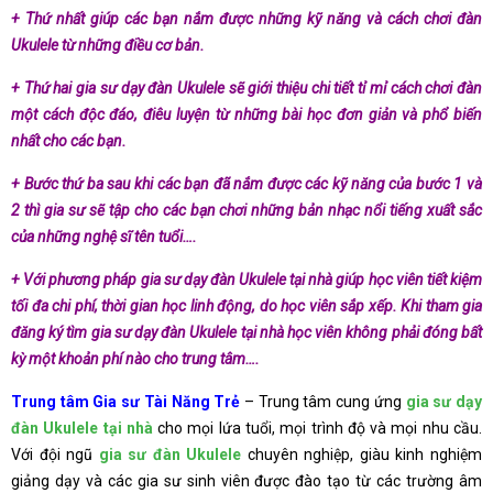
+ Thứ nhất giúp các bạn nắm được những kỹ năng và cách chơi đàn
Ukulele từ những điều cơ bản.
+ Thứ hai gia sư dạy đàn Ukulele sẽ giới thiệu chi tiết tỉ mỉ cách chơi đàn
một cách độc đáo, điêu luyện từ những bài học đơn giản và phổ biến
nhất cho các bạn.
+ Bước thứ ba sau khi các bạn đã nắm được các kỹ năng của bước 1 và
2 thì gia sư sẽ tập cho các bạn chơi những bản nhạc nổi tiếng xuất sắc
của những nghệ sĩ tên tuổi….
+ Với phương pháp gia sư dạy đàn Ukulele tại nhà giúp học viên tiết kiệm
tối đa chi phí, thời gian học linh động, do học viên sắp xếp. Khi tham gia
đăng ký tìm gia sư dạy đàn Ukulele tại nhà học viên không phải đóng bất
kỳ một khoản phí nào cho trung tâm….
Trung tâm Gia sư Tài Năng Trẻ
– Trung tâm cung ứng
gia sư dạy
đàn Ukulele tại nhà
cho mọi lứa tuổi, mọi trình độ và mọi nhu cầu.
Với đội ngũ
gia sư đàn Ukulele
chuyên nghiệp, giàu kinh nghiệm
giảng dạy và các gia sư sinh viên được đào tạo từ các trường âm