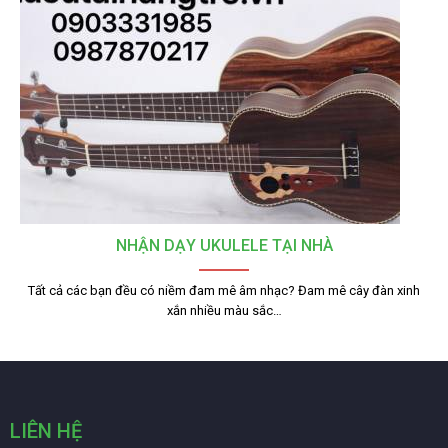
NHẬN DẠY UKULELE TẠI NHÀ
Tất cả các bạn đều có niềm đam mê âm nhạc? Đam mê cây đàn xinh
xắn nhiều màu sắc…
LIÊN HỆ