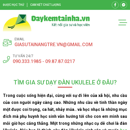
ĐƯỢC HỌC THỬ
CAM KẾT CHẤT LƯỢNG
EMAIL
GIASUTAINANGTRE.VN@GMAIL.COM
TƯ VẤN 24/7
090.333.1985 - 09.87.87.0217
TÌM GIA SƯ DẠY ĐÀN UKULELE Ở ĐÂU?
Trong cuộc sống hiện đại, cùng với sự đi lên của xã hội, nhu cầu
của con người ngày càng cao. Những nhu cầu về tinh thần ngày
một được
coi
trọng, ca hát, nhảy múa.. và học nhạc là những mục
đích mà phụ huynh học sinh vẫn hướng tới cho con em mình sau
mỗi giờ học căng thẳng. Một trong những nhạc cụ dễ chơi là đàn