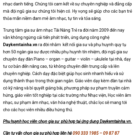
nhạc danh tiếng. Chúng tôi cam kết về sự chuyên nghiệp và đẳng cấp
mà đội ngũ gia sư chúng tôi hiện có. Hy vọng sẽ giúp cho các bạn trẻ
thỏa mãn niềm đam mê âm nhạc, tự tin và tỏa sáng.
Trung tâm gia sư âm nhạc Tài Năng Trẻ ra đời năm 2009 đến nay
vẫn không ngừng cải tiến phát triển, ứng dụng công nghệ
Daykemtainha.vn
ra đời nhằm kết nối gia sư và phụ huynh quy tụ
hơn 50 ngàn gia sư được nhiều phụ huynh tín nhiệm, đội ngũ gia sư
chuyên dạy đàn Piano – organ – guitar – violin – ukulele tại nhà, dạy
tư cơ bản đến nâng cao, từ không chuyên đến trung cấp và lên
chuyên nghiệp. Cách dạy đặc biệt giúp học sinh nhanh hiểu và sử
dụng thành thạo trong thời gian ngắn. Giáo viên dạy kèm đàn tại nhà
có kỹ năng và bí quyết giảng bài, phương pháp sư phạm truyền cảm
hứng, giáo viên tốt nghiệp tại các trường như Nhạc viện, Học viên âm
nhạc, sư phạm âm nhạc, văn hóa nghệ thuật, chắc lọc sẽ mang tới
cho các học viên nhiều điều hứng thú.
Phụ huynh học viên chọn gia sư phù hợp tại ứng dụng Daykemtainha.vn.
Cần tư vấn chọn gia sư phù hợp liên hệ
090 333 1985 – 09 87 87