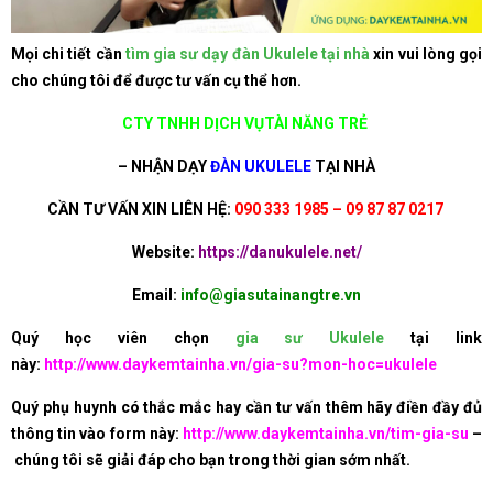
Mọi chi tiết cần
tìm gia sư dạy đàn Ukulele tại nhà
xin vui lòng gọi
cho chúng tôi để được tư vấn cụ thể hơn.
CTY TNHH DỊCH VỤTÀI NĂNG TRẺ
–
NHẬN DẠY
ĐÀN UKULELE
TẠI NHÀ
CẦN TƯ VẤN XIN LIÊN HỆ:
090 333 1985 – 09 87 87 0217
Website:
https://danukulele.net/
Email:
info@giasutainangtre.vn
Quý học viên chọn
gia sư Ukulele
tại link
này:
http://www.daykemtainha.vn/gia-su?mon-hoc=ukulele
Quý phụ huynh có thắc mắc hay cần tư vấn thêm hãy điền đầy đủ
thông tin vào form này:
http://www.daykemtainha.vn/tim-gia-su
–
chúng tôi sẽ giải đáp cho bạn trong thời gian sớm nhất.