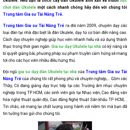
Ukulele. Nếu bạn là thích cây đàn Ukulele xinh xắn và muốn
học
chơi đàn Ukulele
một cách nhanh chóng hãy đến với chúng tôi
Trung tâm Gia sư Tài Năng Trẻ
.
Trung tâm Gia sư Tài Năng Trẻ
ra đời năm 2009, chuyên dạy các
loại đàn tại nhà đặc biệt là đàn Ukulele, dạy từ cơ bản đến nâng cao.
Cách dạy chuyên nghiệp giúp học viên nhanh hiểu và sử dụng thành
thạo trong thời gian ngắn.
Gia sư dạy Ukulele tại nhà
có kỹ năng và
bí quyết giảng bài, phương pháp sư phạm truyền cảm hứng sẽ mang
tới cho các học viên nhiều điều hứng thú.
Đội ngũ
gia sư dạy đàn Ukulele tại nhà
của
Trung tâm Gia sư Tài
Năng Trẻ
của chúng tôi rất phong phú và chuyên nghiệp,… Gồm các
Thầy, Cô đang giảng dạy trực tiếp tại các Trường âm nhạc chuyên
nghiệp trong TP HCM, các sinh viên giỏi tại Nhạc viện, Cao đẳng văn
hóa nghệ thuật quân đội, Cao đẳng Nghệ thuật Sân khấu TP HCM,…
Tin chắc, sẽ mang lại chất lượng song hành với niềm tin mà bạn đã
tin tưởng trao gửi cho chúng tôi.