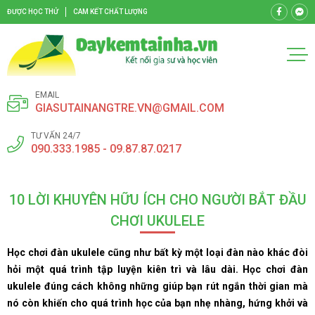
ĐƯỢC HỌC THỬ
CAM KẾT CHẤT LƯỢNG
EMAIL
GIASUTAINANGTRE.VN@GMAIL.COM
TƯ VẤN 24/7
090.333.1985 - 09.87.87.0217
10 LỜI KHUYÊN HỮU ÍCH CHO NGƯỜI BẮT ĐẦU
CHƠI UKULELE
Học chơi đàn ukulele cũng như bất kỳ một loại đàn nào khác đòi
hỏi một quá trình tập luyện kiên trì và lâu dài. Học chơi đàn
ukulele đúng cách không những giúp bạn rút ngắn thời gian mà
nó còn khiến cho quá trình học của bạn nhẹ nhàng, hứng khởi và