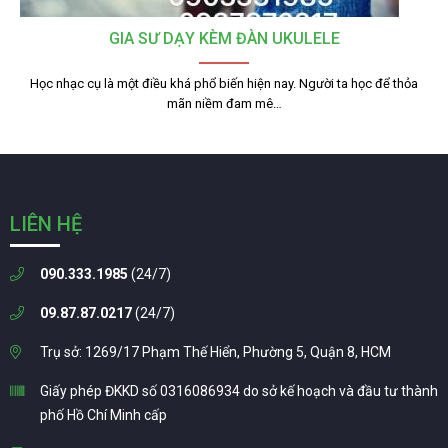
GIA SƯ DẠY KÈM ĐÀN UKULELE
Học nhạc cụ là một điều khá phổ biến hiện nay. Người ta học để thỏa
mãn niềm đam mê…
LIÊN HỆ
090.333.1985
(24/7)
09.87.87.0217
(24/7)
Trụ sở: 1269/17 Phạm Thế Hiển, Phường 5, Quận 8, HCM
Giấy phép ĐKKD số 0316086934 do sở kế hoạch và đầu tư thành
phố Hồ Chí Minh cấp