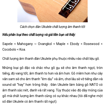
Cách chọn đàn Ukulele chất lượng âm thanh tốt
Nếu phân loại theo chất lượng và giá tiền bạn sẽ thấy:
Sapele < Mahogany ~ Ovangkol < Maple < Ebody < Rosewood <
Cocobolo < Koa.
Chất lượng âm thanh đàn Ukulele phụ thuộc nhiều vào chất liệu gỗ.
Những loại gỗ đặc và chắc như gỗ gụ sẽ cho âm thanh ngọt, tròn
tiếng, độ vang tốt, âm thanh to hơn và ấm hơn. Gỗ mềm hơn như cây
vân sam sẽ cho âm thanh “êm dịu” và ấm, chơi lâu sẽ vỡ tiếng dần và
sound sẽ “hay” hơn trông thấy . Đàn Ukulele làm bằng gỗ NATO có
âm thanh sắc nét, đanh và rất vang. Tùy thuộc vào độ dày mỏng của
gỗ mà chất lượng âm thanh cũng có sự khác nhau (tôi đã nghe một
số đàn Ukulele có âm thanh rất ngọt).