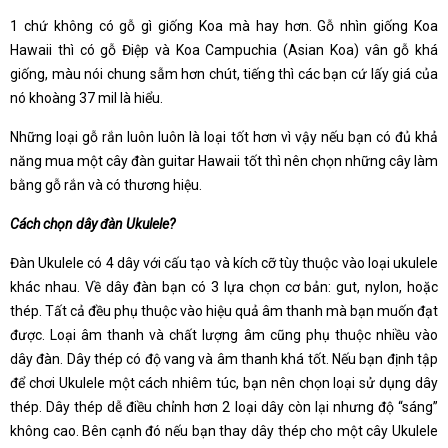
1 chứ không có gỗ gì giống Koa mà hay hơn. Gỗ nhìn giống Koa
Hawaii thì có gỗ Điệp và Koa Campuchia (Asian Koa) vân gỗ khá
giống, màu nói chung sẫm hơn chút, tiếng thì các bạn cứ lấy giá của
nó khoàng 3­7 mil là hiểu.
Những loại gỗ rắn luôn luôn là loại tốt hơn vì vậy nếu bạn có đủ khả
năng mua một cây đàn guitar Hawaii tốt thì nên chọn những cây làm
bằng gỗ rắn và có thương hiệu.
Cách chọn dây đàn Ukulele?
Đàn Ukulele có 4 dây với cấu tạo và kích cỡ tùy thuộc vào loại ukulele
khác nhau. Về dây đàn bạn có 3 lựa chọn cơ bản: gut, nylon, hoặc
thép. Tất cả đều phụ thuộc vào hiệu quả âm thanh mà bạn muốn đạt
được. Loại âm thanh và chất lượng âm cũng phụ thuộc nhiều vào
dây đàn. Dây thép có độ vang và âm thanh khá tốt. Nếu bạn định tập
để chơi Ukulele một cách nhiêm túc, bạn nên chọn loại sử dụng dây
thép. Dây thép dễ điều chỉnh hơn 2 loại dây còn lại nhưng độ “sáng”
không cao. Bên cạnh đó nếu bạn thay dây thép cho một cây Ukulele