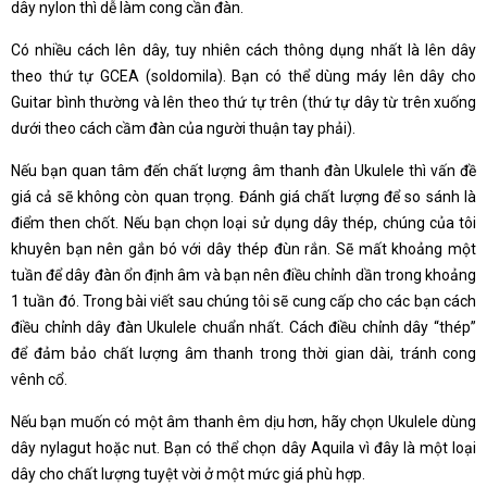
dây nylon thì dễ làm cong cần đàn.
Có nhiều cách lên dây, tuy nhiên cách thông dụng nhất là lên dây
theo thứ tự G­C­E­A (sol­do­mi­la). Bạn có thể dùng máy lên dây cho
Guitar bình thường và lên theo thứ tự trên (thứ tự dây từ trên xuống
dưới theo cách cầm đàn của người thuận tay phải).
Nếu bạn quan tâm đến chất lượng âm thanh đàn Ukulele thì vấn đề
giá cả sẽ không còn quan trọng. Đánh giá chất lượng để so sánh là
điểm then chốt. Nếu bạn chọn loại sử dụng dây thép, chúng của tôi
khuyên bạn nên gắn bó với dây thép đùn rắn. Sẽ mất khoảng một
tuần để dây đàn ổn định âm và bạn nên điều chỉnh dần trong khoảng
1 tuần đó. Trong bài viết sau chúng tôi sẽ cung cấp cho các bạn cách
điều chỉnh dây đàn Ukulele chuẩn nhất. Cách điều chỉnh dây “thép”
để đảm bảo chất lượng âm thanh trong thời gian dài, tránh cong
vênh cổ.
Nếu bạn muốn có một âm thanh êm dịu hơn, hãy chọn Ukulele dùng
dây nylagut hoặc nut. Bạn có thể chọn dây Aquila vì đây là một loại
dây cho chất lượng tuyệt vời ở một mức giá phù hợp.