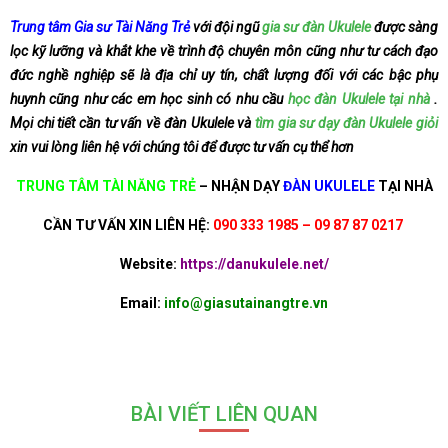
Trung tâm Gia sư Tài Năng Trẻ
với đội ngũ
gia sư đàn Ukulele
được sàng
lọc kỹ lưỡng và khắt khe về trình độ chuyên môn cũng như tư cách đạo
đức nghề nghiệp sẽ là địa chỉ uy tín, chất lượng đối với các bậc phụ
huynh cũng như các em học sinh có nhu cầu
học đàn Ukulele tại nhà
.
Mọi chi tiết cần tư vấn về đàn Ukulele và
tìm gia sư dạy đàn Ukulele giỏi
xin vui lòng liên hệ với chúng tôi để được tư vấn cụ thể hơn
TRUNG TÂM TÀI NĂNG TRẺ
–
NHẬN DẠY
ĐÀN UKULELE
TẠI NHÀ
CẦN TƯ VẤN XIN LIÊN HỆ:
090 333 1985 – 09 87 87 0217
Website:
https://danukulele.net/
Email:
info@giasutainangtre.vn
BÀI VIẾT LIÊN QUAN