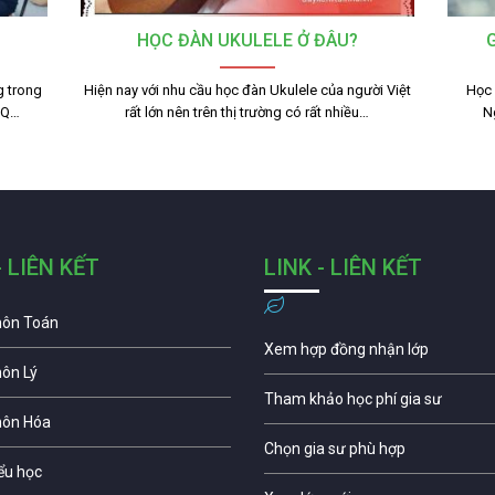
HỌC ĐÀN UKULELE Ở ĐÂU?
g trong
Hiện nay với nhu cầu học đàn Ukulele của người Việt
Học 
 IQ…
rất lớn nên trên thị trường có rất nhiều…
N
- LIÊN KẾT
LINK - LIÊN KẾT
môn Toán
Xem hợp đồng nhận lớp
môn Lý
Tham khảo học phí gia sư
môn Hóa
Chọn gia sư phù hợp
iểu học