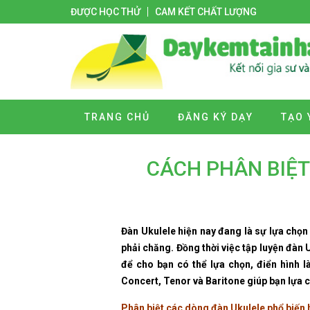
ĐƯỢC HỌC THỬ
CAM KẾT CHẤT LƯỢNG
TRANG CHỦ
ĐĂNG KÝ DẠY
TẠO 
CÁCH PHÂN BIỆT
Đàn Ukulele hiện nay đang là sự lựa chọn
phải chăng. Đồng thời việc tập luyện đàn 
để cho bạn có thể lựa chọn, điển hình l
Concert, Tenor và Baritone giúp bạn lựa c
Phân biệt các dòng đàn Ukulele phổ biến 