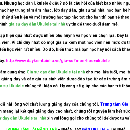
u. Nhưng học đàn Ukulele ở đâu? Đó là câu hỏi của biết bao nhiêu ngư
hạc hay trung tâm âm nhạc, lớp dạy đàn, gia sư tại nhà, học bạn bè
n thấy điều kiện và môi trường học tập nào tốt cho bạn thì bạn sẽ th
 mình
gia sư dạy đàn Ukulele tại nhà
uy tín để theo đuổi đam mê.
tập hiệu quả nhất được nhiều phụ huynh và học viên chọn lựa. Đây là
ọc viên. Vì chỉ duy nhất có một gia sư kèm một học viên nên mức độ tr
ến học viên rất nhiều. Do đó, kiến thức mà bạn học hay nói cách khác
này:
http://www.daykemtainha.vn/gia-su?mon-hoc=ukulele
tâm cung ứng
Gia sư dạy đàn Ukulele tại nhà
cho mọi lứa tuổi, mọi t
 giảng dạy và các gia sư sinh viên được đào tạo từ các trường âm 
ia sư Ukulele
chúng tôi hiện có. Hy vọng sẽ giúp cho các bạn trẻ th
đã hài lòng với chất lượng giảng dạy của chúng tôi,
Trung tâm Gia 
 mang lại kết quả giảng dạy cao nhất, chúng tôi nguyện làm hết sức
ư dạy đàn Ukulele tại nhà
xin vui lòng gọi cho chúng tôi để được tư vấ
TRUNG TÂM TÀI NĂNG TRẺ
–
NHẬN DẠY
ĐÀN UKULELE
TẠI NHÀ