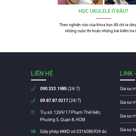
HỌC UKULELE Ở ĐÂU?
Theo nghiên cứu của khoa học đã chỉ ra rằn
những cuộc thi hoặc những bài kiểm tra
LIÊN HỆ
LINK 
090.333.1985
(24/7)
Gia sư 
09.87.87.0217
(24/7)
Gia sư 
Trụ sở: 1269/17 Phạm Thế Hiển,
Gia sư 
Phường 5, Quận 8, HCM
Gia sư t
Giấy phép ĐKKD số 0316086934 do