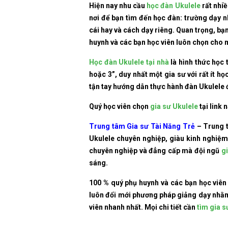
Hiện nay nhu cầu
học đàn Ukulele
rất nhiề
nơi để bạn tìm đến học đàn: trường dạy n
cái hay và cách dạy riêng. Quan trọng, bạ
huynh và các bạn học viên luôn chọn cho
Học đàn Ukulele tại nhà
là hình thức học 
hoặc 3”, duy nhất một gia sư với rất ít h
tận tay hướng dẫn thực hành đàn Ukulele đ
Quý học viên chọn
gia sư Ukulele
tại link 
Trung tâm Gia sư Tài Năng Trẻ
– Trung 
Ukulele chuyên nghiệp, giàu kinh nghiệm
chuyên nghiệp và đẳng cấp mà đội ngũ
g
sáng.
100 % quý phụ huynh và các bạn học viên 
luôn đổi mới phương pháp giảng dạy nhằm
viên nhanh nhất. Mọi chi tiết cần
tìm gia s