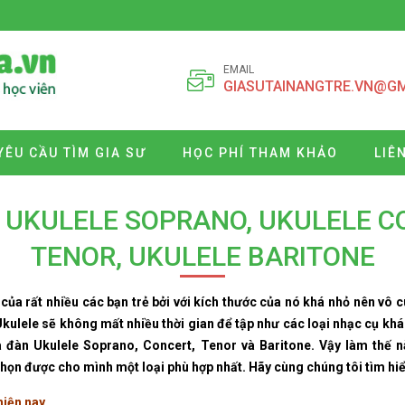
EMAIL
GIASUTAINANGTRE.VN@G
YÊU CẦU TÌM GIA SƯ
HỌC PHÍ THAM KHẢO
LIÊ
 UKULELE SOPRANO, UKULELE C
TENOR, UKULELE BARITONE
 của rất nhiều các bạn trẻ bởi với kích thước của nó khá nhỏ nên vô 
Ukulele sẽ không mất nhiều thời gian để tập như các loại nhạc cụ khác
à đàn Ukulele Soprano, Concert, Tenor và Baritone. Vậy làm thế n
họn được cho mình một loại phù hợp nhất. Hãy cùng chúng tôi tìm hiể
hiện nay