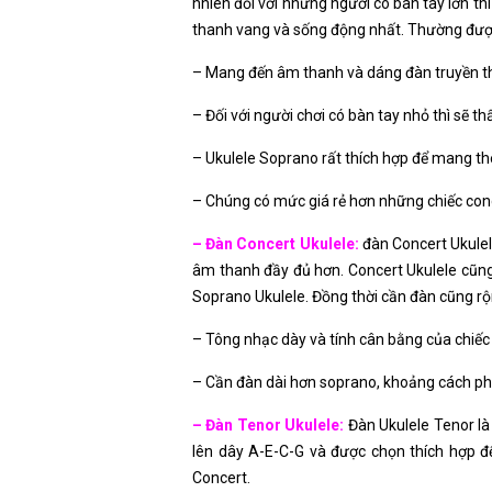
nhiên đối với những người có bàn tay lớn t
thanh vang và sống động nhất. Thường được 
– Mang đến âm thanh và dáng đàn truyền t
– Đối với người chơi có bàn tay nhỏ thì sẽ th
– Ukulele Soprano rất thích hợp để mang theo
– Chúng có mức giá rẻ hơn những chiếc con
– Đàn Concert Ukulele:
đàn Concert Ukulele
âm thanh đầy đủ hơn. Concert Ukulele cũn
Soprano Ukulele. Đồng thời cần đàn cũng rộ
– Tông nhạc dày và tính cân bằng của chiếc
– Cần đàn dài hơn soprano, khoảng cách phím
– Đàn Tenor Ukulele:
Đàn Ukulele Tenor là 
lên dây A-E-C-G và được chọn thích hợp đ
Concert.