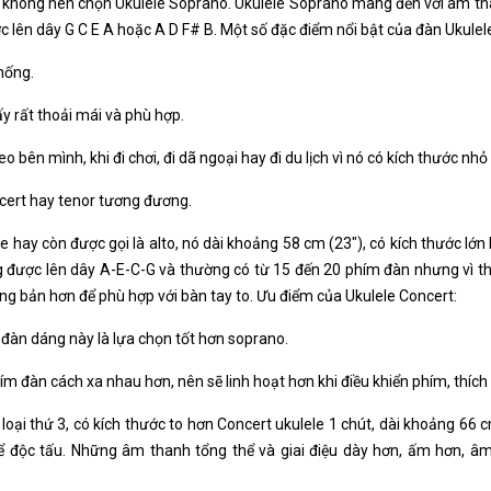
hì không nên chọn Ukulele Soprano. Ukulele Soprano mang đến với âm t
lên dây G C E A hoặc A D F# B. Một số đặc điểm nổi bật của đàn Ukulel
hống.
ấy rất thoải mái và phù hợp.
 bên mình, khi đi chơi, đi dã ngoại hay đi du lịch vì nó có kích thước nhỏ
cert hay tenor tương đương.
 hay còn được gọi là alto, nó dài khoảng 58 cm (23″), có kích thước lớ
g được lên dây A-E-C-G và thường có từ 15 đến 20 phím đàn nhưng vì t
ng bản hơn để phù hợp với bàn tay to. Ưu điểm của Ukulele Concert:
 đàn dáng này là lựa chọn tốt hơn soprano.
 đàn cách xa nhau hơn, nên sẽ linh hoạt hơn khi điều khiển phím, thích 
loại thứ 3, có kích thước to hơn Concert ukulele 1 chút, dài khoảng 66
ể độc tấu. Những âm thanh tổng thể và giai điệu dày hơn, ấm hơn, 