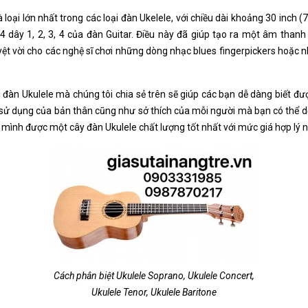
à loại lớn nhất trong các loại đàn Ukelele, với chiều dài khoảng 30 inch 
 4 dây 1, 2, 3, 4 của đàn Guitar. Điều này đã giúp tạo ra một âm than
uyệt vời cho các nghệ sĩ chơi những dòng nhạc blues fingerpickers hoặc
i đàn Ukulele mà chúng tôi chia sẻ trên sẽ giúp các bạn dễ dàng biết đư
 sử dụng của bản thân cũng như sở thích của mỗi người mà bạn có thể d
ho mình được một cây đàn Ukulele chất lượng tốt nhất với mức giá hợp lý 
Cách phân biệt Ukulele Soprano, Ukulele Concert,
Ukulele Tenor, Ukulele Baritone