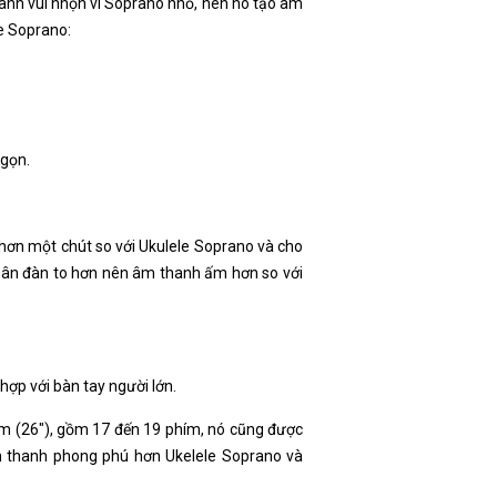
hanh vui nhộn vì Soprano nhỏ, nên nó tạo âm
e Soprano:
 gọn.
n hơn một chút so với Ukulele Soprano và cho
hân đàn to hơn nên âm thanh ấm hơn so với
hợp với bàn tay người lớn.
 cm (26″), gồm 17 đến 19 phím, nó cũng được
âm thanh phong phú hơn Ukelele Soprano và