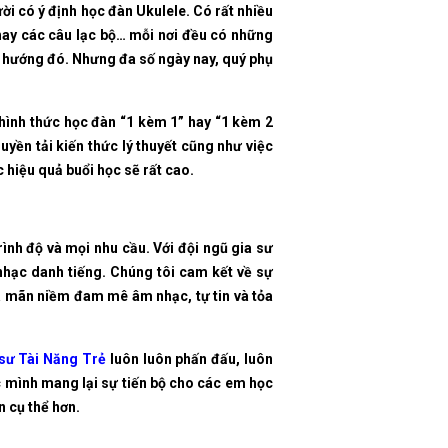
ời có ý định học đàn Ukulele. Có rất nhiều
 hay các câu lạc bộ… mỗi nơi đều có những
eo hướng đó. Nhưng đa số ngày nay, quý phụ
 hình thức học đàn “1 kèm 1” hay “1 kèm 2
uyền tải kiến thức lý thuyết cũng như việc
 hiệu quả buổi học sẽ rất cao.
rình độ và mọi nhu cầu. Với đội ngũ gia sư
nhạc danh tiếng. Chúng tôi cam kết về sự
ỏa mãn niềm đam mê âm nhạc, tự tin và tỏa
sư Tài Năng Trẻ
luôn luôn phấn đấu, luôn
 mình mang lại sự tiến bộ cho các em học
n cụ thể hơn.