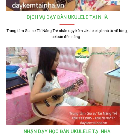
DỊCH VỤ DẠY ĐÀN UKULELE TẠI NHÀ
Trung tâm Gia sư Tài Năng Trẻ nhận dạy kèm Ukulele tại nhà từ vỡ lòng,
cơ bản đến nâng…
NHẬN DẠY HỌC ĐÀN UKULELE TẠI NHÀ