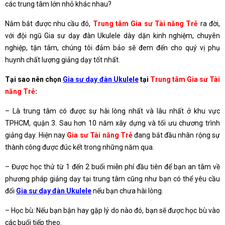
các trung tâm lớn nhỏ khác nhau?
Nắm bắt được nhu cầu đó,
Trung tâm Gia sư Tài năng Trẻ
ra đời,
với đội ngũ Gia sư dạy đàn Ukulele dày dặn kinh nghiệm, chuyên
nghiệp, tận tâm, chúng tôi đảm bảo sẽ đem đến cho quý vị phụ
huynh chất lượng giảng dạy tốt nhất.
Tại sao nên chọn
Gia sư dạy đàn Ukulele
tại
Trung tâm Gia sư Tài
năng Trẻ
:
– Là trung tâm có được sự hài lòng nhất và lâu nhất ở khu vực
TPHCM, quận 3. Sau hơn 10 năm xây dựng và tối ưu chương trình
giảng dạy. Hiện nay
Gia sư Tài năng Trẻ
đang bắt đầu nhân rộng sự
thành công được đúc kết trong những năm qua.
– Được học thử từ 1 đến 2 buổi miễn phí đầu tiên để bạn an tâm về
phương pháp giảng dạy tại trung tâm cũng như bạn có thể yêu cầu
đổi
Gia sư dạy đàn Ukulele
nếu bạn chưa hài lòng.
– Học bù: Nếu bạn bận hay gặp lý do nào đó, bạn sẽ được học bù vào
các buổi tiếp theo.