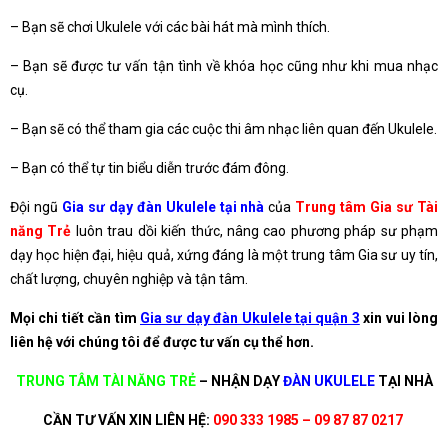
– Bạn sẽ chơi Ukulele với các bài hát mà mình thích.
– Bạn sẽ được tư vấn tận tình về khóa học cũng như khi mua nhạc
cụ.
– Bạn sẽ có thể tham gia các cuộc thi âm nhạc liên quan đến Ukulele.
– Bạn có thể tự tin biểu diễn trước đám đông.
Đội ngũ
Gia sư dạy đàn Ukulele tại nhà
của
Trung tâm Gia sư Tài
năng Trẻ
luôn trau dồi kiến thức, nâng cao phương pháp sư phạm
dạy học hiện đại, hiệu quả, xứng đáng là một trung tâm Gia sư uy tín,
chất lượng, chuyên nghiệp và tận tâm.
Mọi chi tiết cần tìm
Gia sư dạy đàn Ukulele tại quận 3
xin vui lòng
liên hệ với chúng tôi để được tư vấn cụ thể hơn.
TRUNG TÂM TÀI NĂNG TRẺ
–
NHẬN DẠY
ĐÀN UKULELE
TẠI NHÀ
CẦN TƯ VẤN XIN LIÊN HỆ:
090 333 1985 – 09 87 87 0217