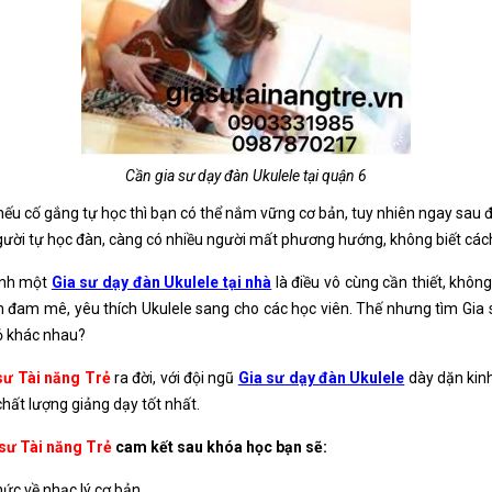
Cần gia sư dạy đàn Ukulele tại quận 6
 nếu cố gắng tự học thì bạn có thể nắm vững cơ bản, tuy nhiên ngay sau đ
người tự học đàn, càng có nhiều người mất phương hướng, không biết cá
mình một
Gia sư dạy đàn Ukulele tại nhà
là điều vô cùng cần thiết, khôn
m đam mê, yêu thích Ukulele sang cho các học viên. Thế nhưng tìm Gia 
hỏ khác nhau?
sư Tài năng Trẻ
ra đời, với đội ngũ
Gia sư dạy đàn Ukulele
dày dặn kinh
ất lượng giảng dạy tốt nhất.
sư Tài năng Trẻ
cam kết sau khóa học bạn sẽ:
hức về nhạc lý cơ bản.