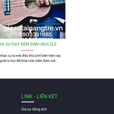
GIA SƯ DẠY KÈM ĐÀN UKULELE
nhạc cụ là một điều khá phổ biến hiện nay.
gười ta học để thỏa mãn niềm đam mê…
LINK - LIÊN KẾT
Gia sư tiếng anh