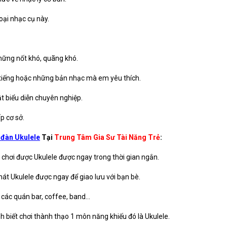
loại nhạc cụ này.
hững nốt khó, quãng khó.
i tiếng hoặc những bản nhạc mà em yêu thích.
ật biểu diễn chuyên nghiệp.
p cơ sở.
 đàn Ukulele
Tại
Trung Tâm Gia Sư Tài Năng Trẻ
:
n chơi được Ukulele được ngay trong thời gian ngắn.
hát Ukulele được ngay để giao lưu với bạn bè.
 các quán bar, coffee, band…
biết chơi thành thạo 1 môn năng khiếu đó là Ukulele.