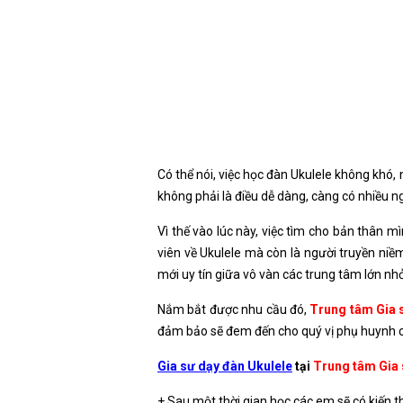
Có thể nói, việc học đàn Ukulele không khó,
không phải là điều dễ dàng, càng có nhiều 
Vì thế vào lúc này, việc tìm cho bản thân 
viên về Ukulele mà còn là người truyền niề
mới uy tín giữa vô vàn các trung tâm lớn n
Nắm bắt được nhu cầu đó,
Trung tâm Gia 
đảm bảo sẽ đem đến cho quý vị phụ huynh ch
Gia sư dạy đàn Ukulele
tại
Trung tâm Gia 
+ Sau một thời gian học các em sẽ có kiến t