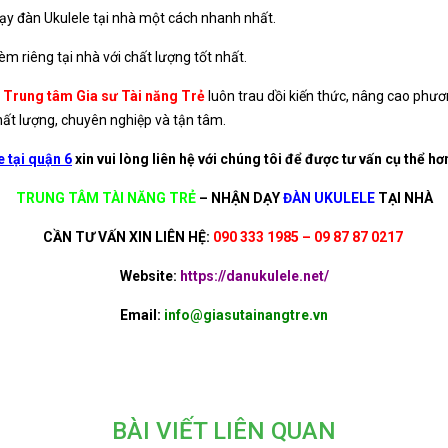
dạy đàn Ukulele tại nhà một cách nhanh nhất.
m riêng tại nhà với chất lượng tốt nhất.
a
Trung tâm Gia sư Tài năng Trẻ
luôn trau dồi kiến thức, nâng cao phươ
hất lượng, chuyên nghiệp và tận tâm.
 tại quận 6
xin vui lòng liên hệ với chúng tôi để được tư vấn cụ thể hơ
TRUNG TÂM TÀI NĂNG TRẺ
–
NHẬN DẠY
ĐÀN UKULELE
TẠI NHÀ
CẦN TƯ VẤN XIN LIÊN HỆ:
090 333 1985 – 09 87 87 0217
Website:
https://danukulele.net/
Email:
info@giasutainangtre.vn
BÀI VIẾT LIÊN QUAN