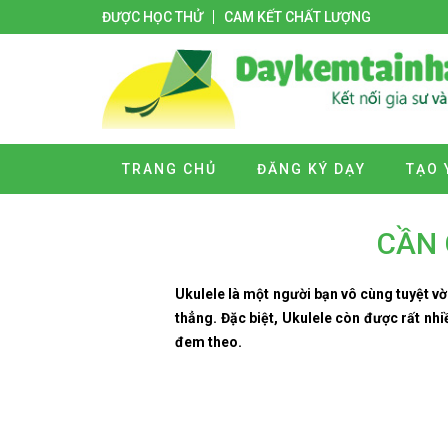
ĐƯỢC HỌC THỬ
CAM KẾT CHẤT LƯỢNG
TRANG CHỦ
ĐĂNG KÝ DẠY
TẠO 
CẦN 
Ukulele là một người bạn vô cùng tuyệt vờ
thẳng. Đặc biệt, Ukulele còn được rất nhi
đem theo.