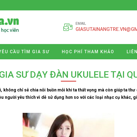
EMAIL
GIASUTAINANGTRE.VN@G
YÊU CẦU TÌM GIA SƯ
HỌC PHÍ THAM KHẢO
LIÊ
GIA SƯ DẠY ĐÀN UKULELE TẠI Q
i, không chỉ sẻ chia nỗi buồn mỗi khi ta thất vọng mà còn giúp ta thư
ều người yêu thích vì dễ sử dụng hơn so với các loại nhạc cụ khác, gi