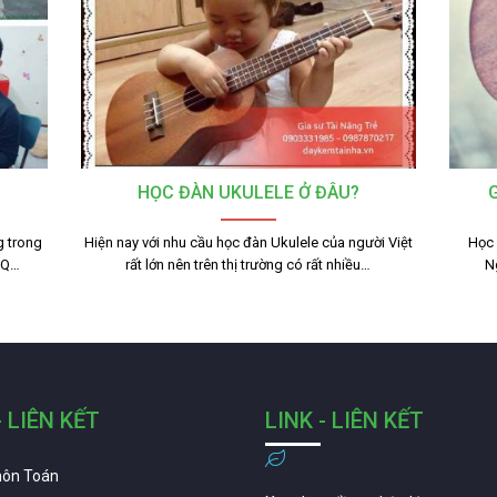
HỌC ĐÀN UKULELE Ở ĐÂU?
g trong
Hiện nay với nhu cầu học đàn Ukulele của người Việt
Học 
 IQ…
rất lớn nên trên thị trường có rất nhiều…
N
- LIÊN KẾT
LINK - LIÊN KẾT
môn Toán