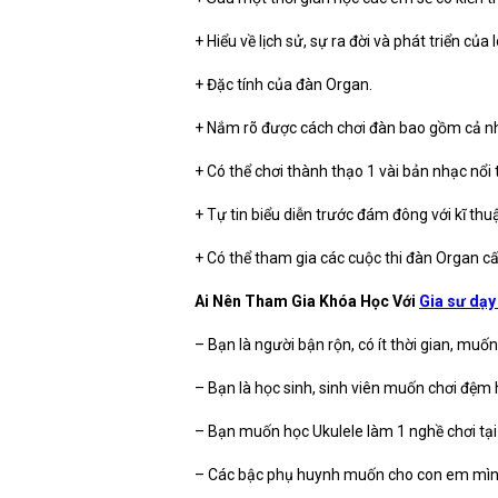
+ Hiểu về lịch sử, sự ra đời và phát triển của 
+ Đặc tính của đàn Organ.
+ Nắm rõ được cách chơi đàn bao gồm cả n
+ Có thể chơi thành thạo 1 vài bản nhạc nổ
+ Tự tin biểu diễn trước đám đông với kĩ thu
+ Có thể tham gia các cuộc thi đàn Organ cấ
Ai Nên Tham Gia Khóa Học Với
Gia sư dạy
– Bạn là người bận rộn, có ít thời gian, muố
– Bạn là học sinh, sinh viên muốn chơi đệm 
– Bạn muốn học Ukulele làm 1 nghề chơi tại
– Các bậc phụ huynh muốn cho con em mình 