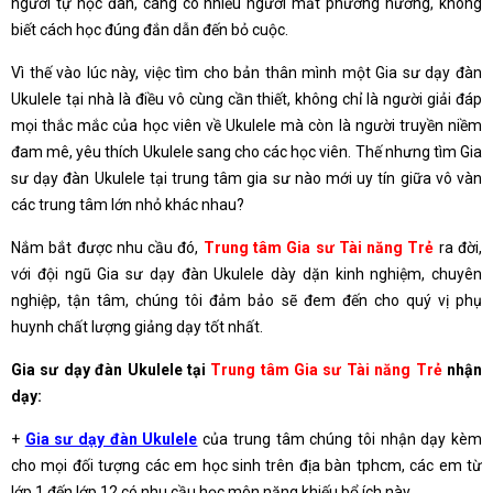
người tự học đàn, càng có nhiều người mất phương hướng, không
biết cách học đúng đắn dẫn đến bỏ cuộc.
Vì thế vào lúc này, việc tìm cho bản thân mình một Gia sư dạy đàn
Ukulele tại nhà là điều vô cùng cần thiết, không chỉ là người giải đáp
mọi thắc mắc của học viên về Ukulele mà còn là người truyền niềm
đam mê, yêu thích Ukulele sang cho các học viên. Thế nhưng tìm Gia
sư dạy đàn Ukulele tại trung tâm gia sư nào mới uy tín giữa vô vàn
các trung tâm lớn nhỏ khác nhau?
Nắm bắt được nhu cầu đó,
Trung tâm Gia sư Tài năng Trẻ
ra đời,
với đội ngũ Gia sư dạy đàn Ukulele dày dặn kinh nghiệm, chuyên
nghiệp, tận tâm, chúng tôi đảm bảo sẽ đem đến cho quý vị phụ
huynh chất lượng giảng dạy tốt nhất.
Gia sư dạy đàn Ukulele tại
Trung tâm Gia sư Tài năng Trẻ
nhận
dạy:
+
Gia sư dạy đàn Ukulele
của trung tâm chúng tôi nhận dạy kèm
cho mọi đối tượng các em học sinh trên địa bàn tphcm, các em từ
lớp 1 đến lớp 12 có nhu cầu học môn năng khiếu bổ ích này.