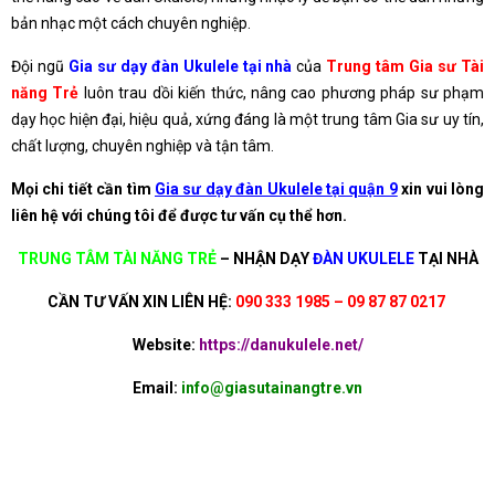
bản nhạc một cách chuyên nghiệp.
Đội ngũ
Gia sư dạy đàn Ukulele tại nhà
của
Trung tâm Gia sư Tài
năng Trẻ
luôn trau dồi kiến thức, nâng cao phương pháp sư phạm
dạy học hiện đại, hiệu quả, xứng đáng là một trung tâm Gia sư uy tín,
chất lượng, chuyên nghiệp và tận tâm.
Mọi chi tiết cần tìm
Gia sư dạy đàn Ukulele tại quận 9
xin vui lòng
liên hệ với chúng tôi để được tư vấn cụ thể hơn.
TRUNG TÂM TÀI NĂNG TRẺ
–
NHẬN DẠY
ĐÀN UKULELE
TẠI NHÀ
CẦN TƯ VẤN XIN LIÊN HỆ:
090 333 1985 – 09 87 87 0217
Website:
https://danukulele.net/
Email:
info@giasutainangtre.vn