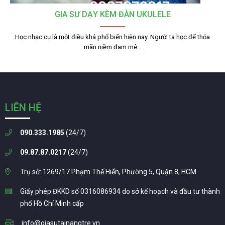
GIA SƯ DẠY KÈM ĐÀN UKULELE
Học nhạc cụ là một điều khá phổ biến hiện nay. Người ta học để thỏa
mãn niềm đam mê…
LIÊN HỆ
090.333.1985
(24/7)
09.87.87.0217
(24/7)
Trụ sở: 1269/17 Phạm Thế Hiển, Phường 5, Quận 8, HCM
Giấy phép ĐKKD số 0316086934 do sở kế hoạch và đầu tư thành
phố Hồ Chí Minh cấp
info@giasutainangtre.vn