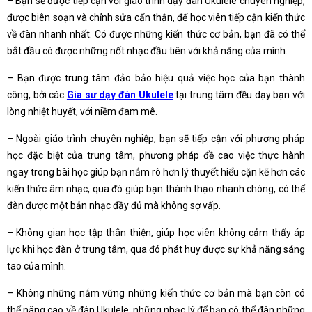
– Bạn sẽ được tiếp cận với giáo trình dạy đàn Ukulele chuyên nghiệp,
được biên soạn và chỉnh sửa cẩn thận, để học viên tiếp cận kiến thức
về đàn nhanh nhất. Có được những kiến thức cơ bản, bạn đã có thể
bắt đầu có được những nốt nhạc đầu tiên với khả năng của mình.
– Bạn được trung tâm đảo bảo hiệu quả việc học của bạn thành
công, bởi các
Gia sư dạy đàn Ukulele
tại trung tâm đều dạy bạn với
lòng nhiệt huyết, với niềm đam mê.
– Ngoài giáo trình chuyên nghiệp, bạn sẽ tiếp cận với phương pháp
học đặc biệt của trung tâm, phương pháp đề cao việc thực hành
ngay trong bài học giúp bạn nắm rõ hơn lý thuyết hiểu cặn kẽ hơn các
kiến thức âm nhạc, qua đó giúp bạn thành thạo nhanh chóng, có thể
đàn được một bản nhạc đầy đủ mà không sợ vấp.
– Không gian học tập thân thiện, giúp học viên không cảm thấy áp
lực khi học đàn ở trung tâm, qua đó phát huy được sự khả năng sáng
tao của mình.
– Không những nắm vững những kiến thức cơ bản mà bạn còn có
thể nâng cao về đàn Ukulele, những nhạc lý để bạn có thể đàn những