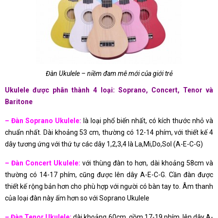
Đàn Ukulele – niềm đam mê mới của giới trẻ
Ukulele được phân thành 4 loại: Soprano, Concert, Tenor và
Baritone
– Đàn Soprano Ukulele:
là loại phổ biến nhất, có kích thước nhỏ và
chuẩn nhất. Dài khoảng 53 cm, thường có 12-14 phím, với thiết kế 4
dây tương ứng với thứ tự các dây 1,2,3,4 là La,Mi,Do,Sol (A-E-C-G)
– Đàn Concert Ukulele:
với thùng đàn to hơn, dài khoảng 58cm và
thường có 14-17 phím, cũng được lên dây A-E-C-G. Cần đàn được
thiết kế rộng bản hơn cho phù hợp với người có bàn tay to. Âm thanh
của loại đàn này ấm hơn so với Soprano Ukulele
– Đàn Tenor Ukulele:
dài khoảng 60cm, gồm 17-19 phím, lên dây A-