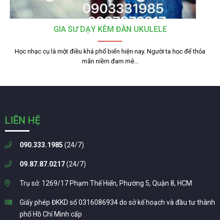
GIA SƯ DẠY KÈM ĐÀN UKULELE
Học nhạc cụ là một điều khá phổ biến hiện nay. Người ta học để thỏa
mãn niềm đam mê…
LIÊN HỆ
090.333.1985
(24/7)
09.87.87.0217
(24/7)
Trụ sở: 1269/17 Phạm Thế Hiển, Phường 5, Quận 8, HCM
Giấy phép ĐKKD số 0316086934 do sở kế hoạch và đầu tư thành
phố Hồ Chí Minh cấp