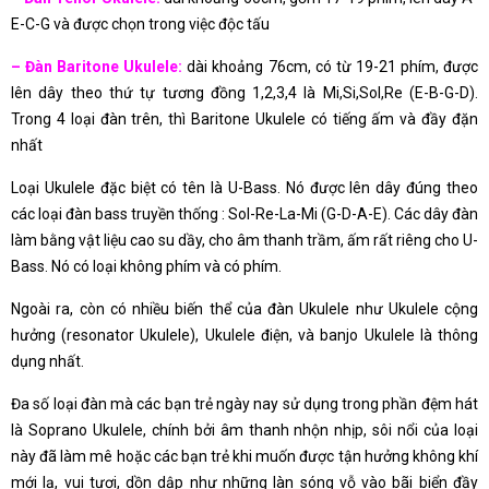
E-C-G và được chọn trong việc độc tấu
– Đàn Baritone Ukulele:
dài khoảng 76cm, có từ 19-21 phím, được
lên dây theo thứ tự tương đồng 1,2,3,4 là Mi,Si,Sol,Re (E-B-G-D).
Trong 4 loại đàn trên, thì Baritone Ukulele có tiếng ấm và đầy đặn
nhất
Loại Ukulele đặc biệt có tên là U-Bass. Nó được lên dây đúng theo
các loại đàn bass truyền thống : Sol-Re-La-Mi (G-D-A-E). Các dây đàn
làm bằng vật liệu cao su dầy, cho âm thanh trầm, ấm rất riêng cho U-
Bass. Nó có loại không phím và có phím.
Ngoài ra, còn có nhiều biến thể của đàn Ukulele như Ukulele cộng
hưởng (resonator Ukulele), Ukulele điện, và banjo Ukulele là thông
dụng nhất.
Đa số loại đàn mà các bạn trẻ ngày nay sử dụng trong phần đệm hát
là Soprano Ukulele, chính bởi âm thanh nhộn nhịp, sôi nổi của loại
này đã làm mê hoặc các bạn trẻ khi muốn được tận hưởng không khí
mới lạ, vui tươi, dồn dập như những làn sóng vỗ vào bãi biển đầy