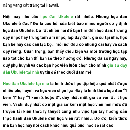
nắng vàng cát trắng tại Hawaii.
Hiện nay nhu cầu
học đàn Ukulele
rất nhiều. Nhưng học đàn
Ukulele ở đâu? Đó là câu hỏi của biết bao nhiêu người có ý định
học đàn Ukulele. Có rất nhiều nơi để bạn tìm đến học đàn: trường
dạy nhạc hay trung tâm âm nhạc, lớp dạy đàn, gia sư tại nhà, học
bạn bè hay các câu lạc bộ… mỗi nơi đều có những cái hay và cách
dạy riêng. Quan trọng, bạn thấy điều kiện và môi trường học tập
nào tốt cho bạn thì bạn sẽ theo hướng đó. Nhưng đa số ngày nay,
quý phụ huynh và các bạn học viên luôn chọn cho mình
gia sư dạy
đàn Ukulele tại nhà
uy tín để theo đuổi đam mê.
Học đàn Ukulele tại nhà
là hình thức học tập hiệu quả nhất được
nhiều phụ huynh và học viên chọn lựa. Đây là hình thức học đàn “1
kèm 1” hay “1 kèm 2 hoặc 3”, duy nhất một gia sư với rất ít học
viên. Vì chỉ duy nhất có một gia sư kèm một học viên nên mức độ
truyền tải kiến thức lý thuyết cũng như việc tận tay hướng dẫn
thực hành đàn Ukulele đến học viên rất nhiều. Do đó, kiến thức
mà bạn học hay nói cách khác hiệu quả buổi học sẽ rất cao.