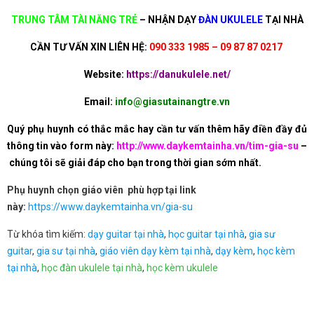
TRUNG TÂM TÀI NĂNG TRẺ
–
NHẬN DẠY
ĐÀN UKULELE
TẠI NHÀ
CẦN TƯ VẤN XIN LIÊN HỆ:
090 333 1985 – 09 87 87 0217
Website:
https://danukulele.net/
Email:
info@giasutainangtre.vn
Quý phụ huynh có thắc mắc hay cần tư vấn thêm hãy điền đầy đủ
thông tin vào form này:
http://www.daykemtainha.vn/tim-gia-su
–
chúng tôi sẽ giải đáp cho bạn trong thời gian sớm nhất.
Phụ huynh chọn giáo viên phù hợp tại link
này:
https://www.daykemtainha.vn/gia-su
Từ khóa tìm kiếm:
dạy guitar tại nhà
,
học guitar tại nhà
,
gia sư
guitar
,
gia sư tại nhà
,
giáo viên dạy kèm tại nhà
,
dạy kèm
,
học kèm
tại nhà
,
học đàn ukulele tại nhà
,
học kèm ukulele