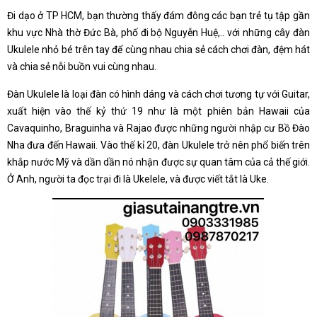
Đi dạo ở TP HCM, bạn thường thấy đám đông các bạn trẻ tụ tập gần
khu vực Nhà thờ Đức Bà, phố đi bộ Nguyễn Huệ,.. với những cây đàn
Ukulele nhỏ bé trên tay để cùng nhau chia sẻ cách chơi đàn, đệm hát
và chia sẻ nỗi buồn vui cùng nhau.
Đàn Ukulele là loại đàn có hình dáng và cách chơi tương tự với Guitar,
xuất hiện vào thế kỷ thứ 19 như là một phiên bản Hawaii của
Cavaquinho, Braguinha và Rajao được những người nhập cư Bồ Đào
Nha đưa đến Hawaii. Vào thế kỉ 20, đàn Ukulele trở nên phổ biến trên
khắp nước Mỹ và dần dần nó nhận được sự quan tâm của cả thế giới.
Ở Anh, người ta đọc trại đi là Ukelele, và được viết tắt là Uke.