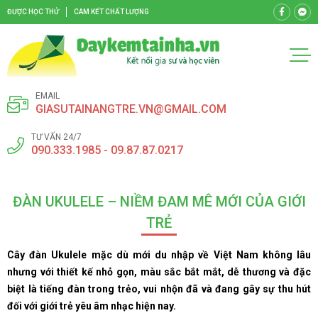
ĐƯỢC HỌC THỬ
CAM KẾT CHẤT LƯỢNG
EMAIL
GIASUTAINANGTRE.VN@GMAIL.COM
TƯ VẤN 24/7
090.333.1985 - 09.87.87.0217
ĐÀN UKULELE – NIỀM ĐAM MÊ MỚI CỦA GIỚI
TRẺ
Cây đàn Ukulele mặc dù mới du nhập về Việt Nam không lâu
nhưng với thiết kế nhỏ gọn, màu sắc bắt mắt, dễ thương và đặc
biệt là tiếng đàn trong trẻo, vui nhộn đã và đang gây sự thu hút
đối với giới trẻ yêu âm nhạc hiện nay.