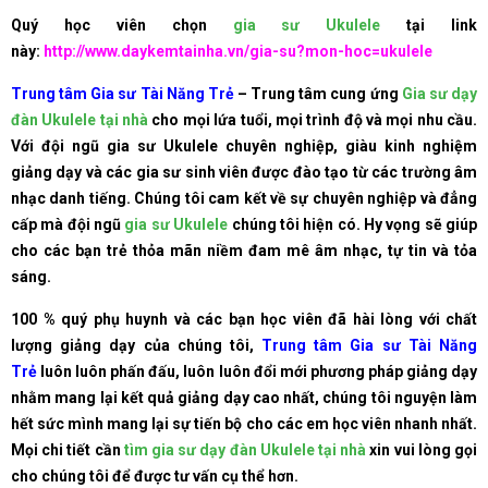
Quý học viên chọn
gia sư Ukulele
tại link
này:
http://www.daykemtainha.vn/gia-su?mon-hoc=ukulele
Trung tâm Gia sư Tài Năng Trẻ
– Trung tâm cung ứng
Gia sư dạy
đàn Ukulele tại nhà
cho mọi lứa tuổi, mọi trình độ và mọi nhu cầu.
Với đội ngũ gia sư Ukulele chuyên nghiệp, giàu kinh nghiệm
giảng dạy và các gia sư sinh viên được đào tạo từ các trường âm
nhạc danh tiếng. Chúng tôi cam kết về sự chuyên nghiệp và đẳng
cấp mà đội ngũ
gia sư Ukulele
chúng tôi hiện có. Hy vọng sẽ giúp
cho các bạn trẻ thỏa mãn niềm đam mê âm nhạc, tự tin và tỏa
sáng.
100 % quý phụ huynh và các bạn học viên đã hài lòng với chất
lượng giảng dạy của chúng tôi,
Trung tâm Gia sư Tài Năng
Trẻ
luôn luôn phấn đấu, luôn luôn đổi mới phương pháp giảng dạy
nhằm mang lại kết quả giảng dạy cao nhất, chúng tôi nguyện làm
hết sức mình mang lại sự tiến bộ cho các em học viên nhanh nhất.
Mọi chi tiết cần
tìm gia sư dạy đàn Ukulele tại nhà
xin vui lòng gọi
cho chúng tôi để được tư vấn cụ thể hơn.