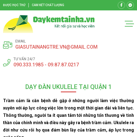
ĐƯỢC HỌC THỬ
CAM KẾT CHẤT LƯỢNG
EMAIL
GIASUTAINANGTRE.VN@GMAIL.COM
TƯ VẤN 24/7
090.333.1985 - 09.87.87.0217
DẠY ĐÀN UKULELE TẠI QUẬN 1
Trầm cảm là căn bệnh dễ gặp ở những người làm việc thường
xuyên với áp lực công việc lớn trong một thời gian dài và liên tục.
Thông thường, người ta ít quan tâm tới những tổn thương về tinh
thần của chính mình và điều này gây ra bệnh trầm cảm. Ukulele ra
đời như cứu rỗi họ qua đám bùn lầy của trầm cảm, áp lực trong