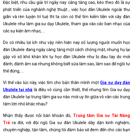
Đặc biệt, nhu cầu giải trí ngày nay càng tăng cao, kéo theo đó là sự
phát triển của nghành nghệ thuật , việc học đàn Ukulele ngoài thư
giãn và rèn luyện trí tuệ thì ta còn có thể tìm kiếm tiền với cây đàn
Ukulele như làm gia sư dạy Ukulele, tham gia vào các ban nhạc của
các sự kiện âm nhạc, …
Do có nhiều lợi ích như vậy nên hiện nay số lượng người muốn học
đàn Ukulele đang ngày càng tăng một cách chóng mặt, nhưng họ lại
gặp vô số khó khăn khi tự học đàn Ukulele như bị đau tay do mới
đánh, đánh âm sai nhưng không biết sửa làm sao, làm sao để ngồi tư
thế đúng, …
Vì thế vào lúc này, việc tìm cho bản thân mình một
Gia sư dạy đàn
Ukulele tại nhà
là điều vô cùng cần thiết, thế nhưng tìm Gia sư dạy
đàn Ukulele tại trung tâm gia sư nào mới uy tín giữa vô vàn các trung
tâm lớn nhỏ khác nhau?
Nhận thấy được nỗi băn khoăn đó,
Trung tâm Gia sư Tài Năng
Trẻ
ra đời, với đội ngũ Gia sư đàn Ukulele dày dặn kinh nghiệm,
chuyên nghiệp, tận tâm, chúng tôi đảm bảo sẽ đem đến cho các bạn