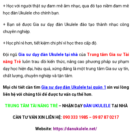
+ Học với người thật sự đam mê âm nhạc, qua đó tạo niềm đam mê
học đàn Ukulele cho chính bạn.
+ Bạn sẽ được Gia sư dạy đàn Ukulele đào tạo thành nhạc công
chuyên nghiệp.
+ Học phí rẻ hơn, tiết kiệm chi phí vì học theo cấp độ.
Đội ngũ
Gia sư dạy đàn Ukulele tại nhà
của
Trung tâm Gia sư Tài
năng Trẻ
luôn trau dồi kiến thức, nâng cao phương pháp sư phạm
dạy học hiện đại, hiệu quả, xứng đáng là một trung tâm Gia sư uy tín,
chất lượng, chuyên nghiệp và tận tâm.
Mọi chi tiết cần tìm
Gia sư dạy đàn Ukulele tại quận 1
xin vui lòng
liên hệ với chúng tôi để được tư vấn cụ thể hơn.
TRUNG TÂM TÀI NĂNG TRẺ
–
NHẬN DẠY
ĐÀN UKULELE
TẠI NHÀ
CẦN TƯ VẤN XIN LIÊN HỆ:
090 333 1985 – 09 87 87 0217
Website:
https://danukulele.net/