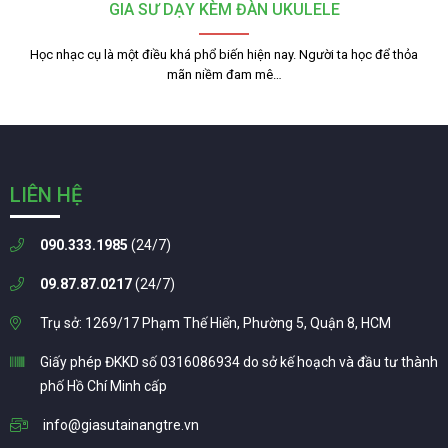
GIA SƯ DẠY KÈM ĐÀN UKULELE
Học nhạc cụ là một điều khá phổ biến hiện nay. Người ta học để thỏa
mãn niềm đam mê…
LIÊN HỆ
090.333.1985
(24/7)
09.87.87.0217
(24/7)
Trụ sở: 1269/17 Phạm Thế Hiển, Phường 5, Quận 8, HCM
Giấy phép ĐKKD số 0316086934 do sở kế hoạch và đầu tư thành
phố Hồ Chí Minh cấp
info@giasutainangtre.vn