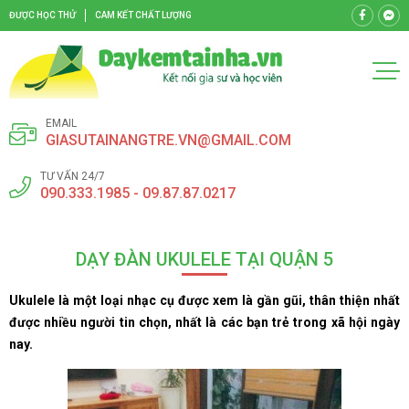
ĐƯỢC HỌC THỬ
CAM KẾT CHẤT LƯỢNG
EMAIL
GIASUTAINANGTRE.VN@GMAIL.COM
TƯ VẤN 24/7
090.333.1985 - 09.87.87.0217
DẠY ĐÀN UKULELE TẠI QUẬN 5
Ukulele là một loại nhạc cụ được xem là gần gũi, thân thiện nhất
được nhiều người tin chọn, nhất là các bạn trẻ trong xã hội ngày
nay.