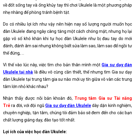
về đốt sống tay và ống khủy tay thì chơi Ukulele là một phương pháp
nhẹ nhàng để phòng tránh bệnh tật.
Do có nhiều lợi ích như vậy nên hiện nay số lượng người muốn học
đàn Ukulele đang ngày càng tăng một cách chóng mặt, nhưng họ lại
gặp vô số khó khăn khi tự học đàn Ukulele như bị đau tay do mới
đánh, đánh âm sai nhưng không biết sửa làm sao, làm sao để ngồi tư
thế đúng, …
Vì thế vào lúc này, việc tìm cho bản thân mình một
Gia sư dạy đàn
Ukulele tại nhà
là điều vô cùng cần thiết, thế nhưng tìm Gia sư dạy
đàn Ukulele tại trung tâm gia sư nào mới uy tín giữa vô vàn các trung
tâm lớn nhỏ khác nhau?
Nhận thấy được nỗi băn khoăn đó,
Trung tâm Gia sư Tài năng
Trẻ
ra đời, với đội ngũ
Gia sư dạy đàn Ukulele
dày dặn kinh nghiệm,
chuyên nghiệp, tận tâm, chúng tôi đảm bảo sẽ đem đến cho các bạn
chất lượng giảng dạy, đào tạo tốt nhất.
Lợi ích của việc học đàn Ukulele: