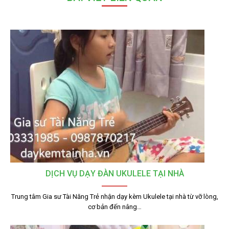
DỊCH VỤ DẠY ĐÀN UKULELE TẠI NHÀ
Trung tâm Gia sư Tài Năng Trẻ nhận dạy kèm Ukulele tại nhà từ vỡ lòng,
cơ bản đến nâng…