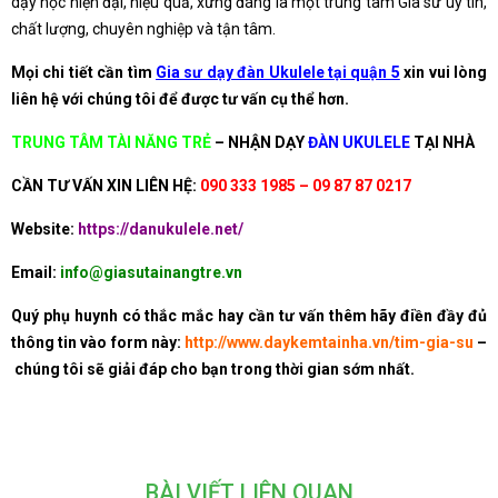
dạy học hiện đại, hiệu quả, xứng đáng là một trung tâm Gia sư uy tín,
chất lượng, chuyên nghiệp và tận tâm.
Mọi chi tiết cần tìm
Gia sư dạy đàn Ukulele tại quận 5
xin vui lòng
liên hệ với chúng tôi để được tư vấn cụ thể hơn.
TRUNG TÂM TÀI NĂNG TRẺ
–
NHẬN DẠY
ĐÀN UKULELE
TẠI NHÀ
CẦN TƯ VẤN XIN LIÊN HỆ:
090 333 1985 – 09 87 87 0217
Website:
https://danukulele.net/
Email:
info@giasutainangtre.vn
Quý phụ huynh có thắc mắc hay cần tư vấn thêm hãy điền đầy đủ
thông tin vào form này:
http://www.daykemtainha.vn/tim-gia-su
–
chúng tôi sẽ giải đáp cho bạn trong thời gian sớm nhất.
BÀI VIẾT LIÊN QUAN