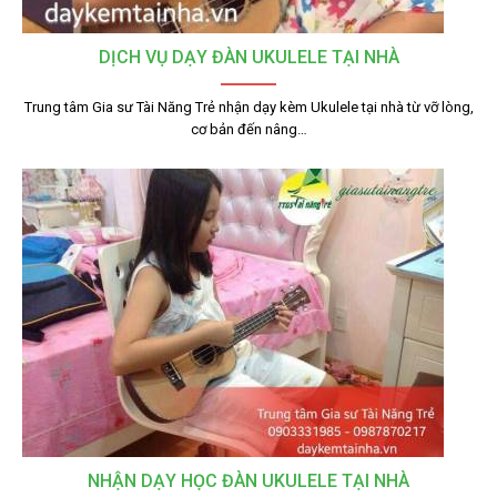
DỊCH VỤ DẠY ĐÀN UKULELE TẠI NHÀ
Trung tâm Gia sư Tài Năng Trẻ nhận dạy kèm Ukulele tại nhà từ vỡ lòng,
cơ bản đến nâng…
NHẬN DẠY HỌC ĐÀN UKULELE TẠI NHÀ