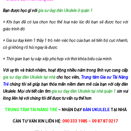
Bạn được học gì với
gia sư dạy đản Ukulele ở quận 1
+ Khi bạn đã có lựa chọn học thể loại nào lúc đó bạn sẽ được học với
giáo trình đó
+ Gia sư dạy kèm 1 thầy 1 trò nên việc học của bạn sẽ tiến bộ cực nhanh,
có gì không rõ hỏi ngay là được.
+ Thời gian bạn tự xắp xếp phù hợp với thời khóa biểu của mình.
Với uy tín và trách nhiệm, hoạt động nhiều năm trong lĩnh vực cung cấp
gia sư dạy đàn Ukulele tại nhà
cho học viên,
Trung tâm Gia sư Tài Năng
Trẻ
chúng tôi sẽ giúp bạn thỏa mãn niềm đam mê của bạn với cây đàn
Ukulele. Mọi chi tiết cần tìm
gia sư dạy đàn Ukulele tại nhà quận 1
xin vui
lòng liên hệ với chúng tôi để được tư vấn cụ thể hơn
TRUNG TÂM TÀI NĂNG TRẺ
–
NHẬN DẠY
ĐÀN UKULELE
TẠI NHÀ
CẦN TƯ VẤN XIN LIÊN HỆ:
090 333 1985 – 09 87 87 0217