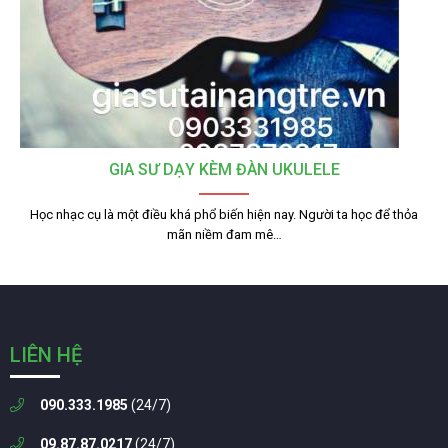
GIA SƯ DẠY KÈM ĐÀN UKULELE
Học nhạc cụ là một điều khá phổ biến hiện nay. Người ta học để thỏa
mãn niềm đam mê…
LIÊN HỆ
090.333.1985
(24/7)
09.87.87.0217
(24/7)