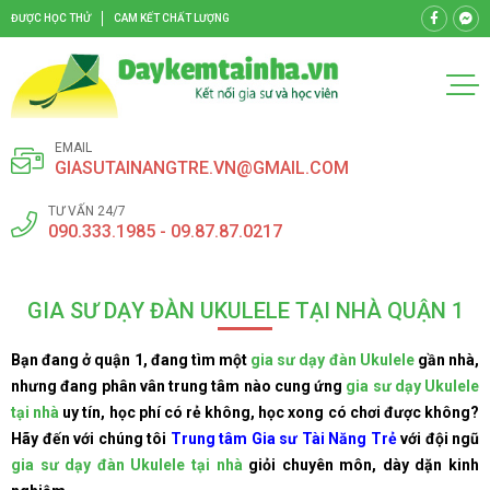
ĐƯỢC HỌC THỬ
CAM KẾT CHẤT LƯỢNG
EMAIL
GIASUTAINANGTRE.VN@GMAIL.COM
TƯ VẤN 24/7
090.333.1985 - 09.87.87.0217
GIA SƯ DẠY ĐÀN UKULELE TẠI NHÀ QUẬN 1
Bạn đang ở quận 1, đang tìm một
gia sư dạy đàn Ukulele
gần nhà,
nhưng đang phân vân trung tâm nào cung ứng
gia sư dạy Ukulele
tại nhà
uy tín, học phí có rẻ không, học xong có chơi được không?
Hãy đến với chúng tôi
Trung tâm Gia sư Tài Năng Trẻ
với đội ngũ
gia sư dạy đàn Ukulele tại nhà
giỏi chuyên môn, dày dặn kinh