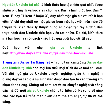
Học đàn Ukulele tại nhà
là hình thức học tập hiệu quả nhất được
nhiều phụ huynh và học viên chọn lựa. Đây là hình thức học đàn “1
kèm 1” hay “1 kèm 2 hoặc 3”, duy nhất một gia sư với rất ít học
viên. Vì chỉ duy nhất có một gia sư kèm một học viên nên mức độ
truyền tải kiến thức lý thuyết cũng như việc tận tay hướng dẫn
thực hành đàn Ukulele đến học viên rất nhiều. Do đó, kiến thức
mà bạn học hay nói cách khác hiệu quả buổi học sẽ rất cao.
Quý học viên chọn
gia sư Ukulele
tại link
này:
http://www.daykemtainha.vn/gia-su?mon-hoc=ukulele
Trung tâm Gia sư Tài Năng Trẻ
– Trung tâm cung ứng
Gia sư dạy
đàn Ukulele tại nhà
cho mọi lứa tuổi, mọi trình độ và mọi nhu cầu.
Với đội ngũ gia sư Ukulele chuyên nghiệp, giàu kinh nghiệm
giảng dạy và các gia sư sinh viên được đào tạo từ các trường âm
nhạc danh tiếng. Chúng tôi cam kết về sự chuyên nghiệp và đẳng
cấp mà đội ngũ
gia sư Ukulele
chúng tôi hiện có. Hy vọng sẽ giúp
cho các bạn trẻ thỏa mãn niềm đam mê âm nhạc, tự tin và tỏa
sáng.