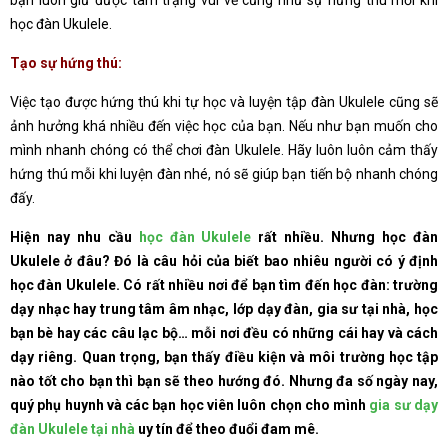
học đàn Ukulele.
Tạo sự hứng thú:
Việc tạo được hứng thú khi tự học và luyện tập đàn Ukulele cũng sẽ
ảnh hưởng khá nhiều đến việc học của bạn. Nếu như bạn muốn cho
mình nhanh chóng có thể chơi đàn Ukulele. Hãy luôn luôn cảm thấy
hứng thú mỗi khi luyện đàn nhé, nó sẽ giúp bạn tiến bộ nhanh chóng
đấy.
Hiện nay nhu cầu
học đàn Ukulele
rất nhiều. Nhưng học đàn
Ukulele ở đâu? Đó là câu hỏi của biết bao nhiêu người có ý định
học đàn Ukulele. Có rất nhiều nơi để bạn tìm đến học đàn: trường
dạy nhạc hay trung tâm âm nhạc, lớp dạy đàn, gia sư tại nhà, học
bạn bè hay các câu lạc bộ… mỗi nơi đều có những cái hay và cách
dạy riêng. Quan trọng, bạn thấy điều kiện và môi trường học tập
nào tốt cho bạn thì bạn sẽ theo hướng đó. Nhưng đa số ngày nay,
quý phụ huynh và các bạn học viên luôn chọn cho mình
gia sư dạy
đàn Ukulele tại nhà
uy tín để theo đuổi đam mê.