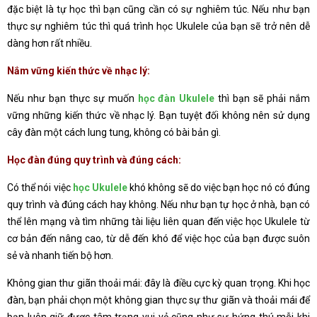
đặc biệt là tự học thì bạn cũng cần có sự nghiêm túc. Nếu như bạn
thực sự nghiêm túc thì quá trình học Ukulele của bạn sẽ trở nên dễ
dàng hơn rất nhiều.
Nắm vững kiến thức về nhạc lý:
Nếu như bạn thực sự muốn
học đàn Ukulele
thì bạn sẽ phải nắm
vững những kiến thức về nhạc lý. Bạn tuyệt đối không nên sử dụng
cây đàn một cách lung tung, không có bài bản gì.
Học đàn đúng quy trình và đúng cách:
Có thể nói việc
học Ukulele
khó không sẽ do việc bạn học nó có đúng
quy trình và đúng cách hay không. Nếu như bạn tự học ở nhà, bạn có
thể lên mạng và tìm những tài liệu liên quan đến việc học Ukulele từ
cơ bản đến nâng cao, từ dễ đến khó để việc học của bạn được suôn
sẻ và nhanh tiến bộ hơn.
Không gian thư giãn thoải mái: đây là điều cực kỳ quan trọng. Khi học
đàn, bạn phải chọn một không gian thực sự thư giãn và thoải mái để
bạn luôn giữ được tâm trạng vui vẻ cũng như sự hứng thú mỗi khi