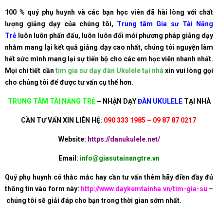
100 % quý phụ huynh và các bạn học viên đã hài lòng với chất
lượng giảng dạy của chúng tôi,
Trung tâm Gia sư Tài Năng
Trẻ
luôn luôn phấn đấu, luôn luôn đổi mới phương pháp giảng dạy
nhằm mang lại kết quả giảng dạy cao nhất, chúng tôi nguyện làm
hết sức mình mang lại sự tiến bộ cho các em học viên nhanh nhất.
Mọi chi tiết cần
tìm gia sư dạy đàn Ukulele tại nhà
xin vui lòng gọi
cho chúng tôi để được tư vấn cụ thể hơn.
TRUNG TÂM TÀI NĂNG TRẺ
–
NHẬN DẠY
ĐÀN UKULELE
TẠI NHÀ
CẦN TƯ VẤN XIN LIÊN HỆ:
090 333 1985 – 09 87 87 0217
Website:
https://danukulele.net/
Email:
info@giasutainangtre.vn
Quý phụ huynh có thắc mắc hay cần tư vấn thêm hãy điền đầy đủ
thông tin vào form này:
http://www.daykemtainha.vn/tim-gia-su
–
chúng tôi sẽ giải đáp cho bạn trong thời gian sớm nhất.