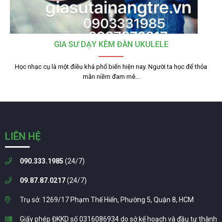
GIA SƯ DẠY KÈM ĐÀN UKULELE
Học nhạc cụ là một điều khá phổ biến hiện nay. Người ta học để thỏa
mãn niềm đam mê…
LIÊN HỆ
090.333.1985
(24/7)
09.87.87.0217
(24/7)
Trụ sở: 1269/17 Phạm Thế Hiển, Phường 5, Quận 8, HCM
Giấy phép ĐKKD số 0316086934 do sở kế hoạch và đầu tư thành