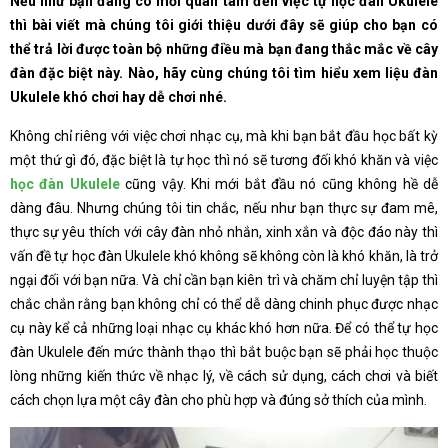
Nếu như bạn đang có mối quan tâm đến việc tự học đàn Ukulele
thì bài viết mà chúng tôi giới thiệu dưới đây sẽ giúp cho bạn có
thể trả lời được toàn bộ những điều mà bạn đang thắc mắc về cây
đàn đặc biệt này. Nào, hãy cùng chúng tôi tìm hiểu xem liệu đàn
Ukulele khó chơi hay dễ chơi nhé.
Không chỉ riêng với việc chơi nhạc cụ, mà khi bạn bắt đầu học bất kỳ
một thứ gì đó, đặc biệt là tự học thì nó sẽ tương đối khó khăn và việc
học đàn Ukulele
cũng vậy. Khi mới bắt đầu nó cũng không hề dễ
dàng đâu. Nhưng chúng tôi tin chắc, nếu như bạn thực sự đam mê,
thực sự yêu thích với cây đàn nhỏ nhắn, xinh xắn và độc đáo này thì
vấn đề tự học đàn Ukulele khó không sẽ không còn là khó khăn, là trở
ngại đối với bạn nữa. Và chỉ cần bạn kiên trì và chăm chỉ luyện tập thì
chắc chắn rằng bạn không chỉ có thể dễ dàng chinh phục được nhạc
cụ này kể cả những loại nhạc cụ khác khó hơn nữa. Để có thể tự học
đàn Ukulele đến mức thành thạo thì bắt buộc bạn sẽ phải học thuộc
lòng những kiến thức về nhạc lý, về cách sử dụng, cách chơi và biết
cách chọn lựa một cây đàn cho phù hợp và đúng sở thích của mình.