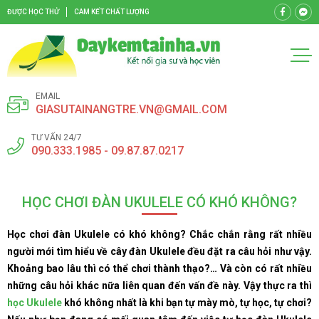
ĐƯỢC HỌC THỬ
CAM KẾT CHẤT LƯỢNG
EMAIL
GIASUTAINANGTRE.VN@GMAIL.COM
TƯ VẤN 24/7
090.333.1985 - 09.87.87.0217
HỌC CHƠI ĐÀN UKULELE CÓ KHÓ KHÔNG?
Học chơi đàn Ukulele có khó không? Chắc chắn rằng rất nhiều
người mới tìm hiểu về cây đàn Ukulele đều đặt ra câu hỏi như vậy.
Khoảng bao lâu thì có thể chơi thành thạo?… Và còn có rất nhiều
những câu hỏi khác nữa liên quan đến vấn đề này. Vậy thực ra thì
học Ukulele
khó không nhất là khi bạn tự mày mò, tự học, tự chơi?