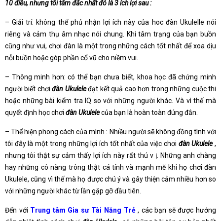
10 điều, nhưng tôi tâm đắc nhất đó là 3 ích lợi sau :
– Giải trí: không thể phủ nhận lợi ích này của hoc đàn Ukulelle nói
riêng và cảm thụ âm nhạc nói chung. Khi tâm trạng của bạn buồn
cũng như vui, chơi đàn là một trong những cách tốt nhất để xoa dịu
nỗi buồn hoặc góp phần cổ vũ cho niềm vui.
– Thông minh hơn: có thể bạn chưa biết, khoa học đã chứng minh
người biết chơi
đàn Ukulele
đạt kết quả cao hơn trong những cuộc thi
hoặc những bài kiểm tra IQ so với những người khác. Và vì thế mà
quyết định học chơi
đàn Ukulele
của bạn là hoàn toàn đúng đắn.
– Thể hiện phong cách của mình : Nhiều người sẽ không đồng tình với
tôi đây là một trong những lợi ích tốt nhất của việc chơi
đàn Ukulele
,
nhưng tôi thật sự cảm thấy lợi ích này rất thú v ị. Những anh chàng
hay những cô nàng trông thật cá tính và mạnh mẽ khi họ chơi đàn
Ukulele, cũng vì thế mà họ được chú ý và gây thiện cảm nhiều hơn so
với những người khác từ lần gặp gỡ đầu tiên.
Đến với
Trung tâm Gia sư Tài Năng Trẻ
, các bạn sẽ được hướng