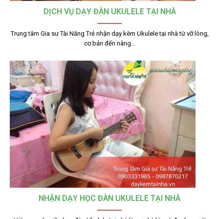
DỊCH VỤ DẠY ĐÀN UKULELE TẠI NHÀ
Trung tâm Gia sư Tài Năng Trẻ nhận dạy kèm Ukulele tại nhà từ vỡ lòng,
cơ bản đến nâng…
NHẬN DẠY HỌC ĐÀN UKULELE TẠI NHÀ