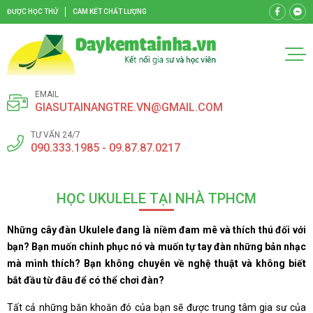
ĐƯỢC HỌC THỬ
CAM KẾT CHẤT LƯỢNG
EMAIL
GIASUTAINANGTRE.VN@GMAIL.COM
TƯ VẤN 24/7
090.333.1985 - 09.87.87.0217
HỌC UKULELE TẠI NHÀ TPHCM
Những cây đàn Ukulele đang là niềm đam mê và thích thú đối với
bạn? Bạn muốn chinh phục nó và muốn tự tay đàn những bản nhạc
mà mình thích? Bạn không chuyên về nghệ thuật và không biết
bắt đầu từ đâu để có thể chơi đàn?
Tất cả những băn khoăn đó của bạn sẽ được trung tâm gia sư của