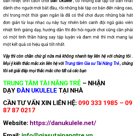
dẫn nhiệt tình cách chơi
đàn Ukulele
, có những bài tập cơ bản nhất
dành cho người mới bắt đầu, rồi những bài tập cơ bản đến nâng cao,
chỉ trong một thời gian ngắn là đã có thể chơi được những bài hát
đơn giản từ loại nhạc cụ này tuy nhiên bên canh đội ngũ giáo viên
nhiệt tình giảng dạy, hướng dẫn thì đòi hỏi người chơi cũng cần phải
có một tinh thần hăng say tập luyện và đam mê thì mới mang lại
một kết quả có hiệu quả tốt nhất.
Vậy thì còn chần chừ gì nữa mà không nhanh tay liên hệ với chúng tôi .
Mọi ý kiến thắc mắc xin liên hệ với
Trung tâm Gia sư Tài Năng Trẻ
, chúng
tôi sẽ giải đáp mọi thắc mắc cho tất cả các bạn
TRUNG TÂM TÀI NĂNG TRẺ
–
NHẬN
DẠY
ĐÀN UKULELE
TẠI NHÀ
CẦN TƯ VẤN XIN LIÊN HỆ:
090 333 1985 – 09
87 87 0217
Website:
https://danukulele.net/
Email:
info@giasutainangtre.vn