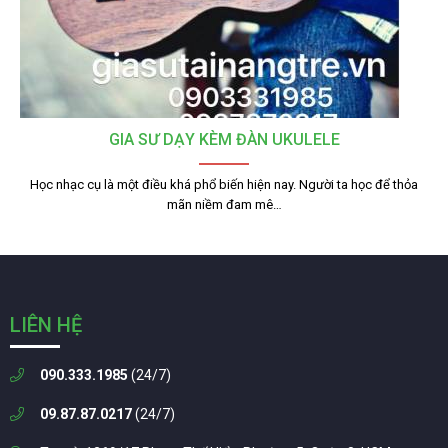
GIA SƯ DẠY KÈM ĐÀN UKULELE
Học nhạc cụ là một điều khá phổ biến hiện nay. Người ta học để thỏa
mãn niềm đam mê…
LIÊN HỆ
090.333.1985
(24/7)
09.87.87.0217
(24/7)