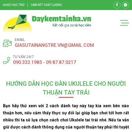
ĐƯỢC HỌC THỬ
CAM KẾT CHẤT LƯỢNG
EMAIL
GIASUTAINANGTRE.VN@GMAIL.COM
TƯ VẤN 24/7
090.333.1985 - 09.87.87.0217
HƯỚNG DẪN HỌC ĐÀN UKULELE CHO NGƯỜI
THUẬN TAY TRÁI
Bạn hãy thử xem với 2 cách đánh tay này tay kia xem bên nào
thuận hơn, nếu cảm thấy thực sự đổi lại giúp bạn chơi tốt hơn rất
nhiều thì ta sẽ lựa chọn cách chơi Ukulele tai trái nhé. Nếu ta vẫn
giữ được cách đánh thông dụng của người thuận tay phải thì tuyệt