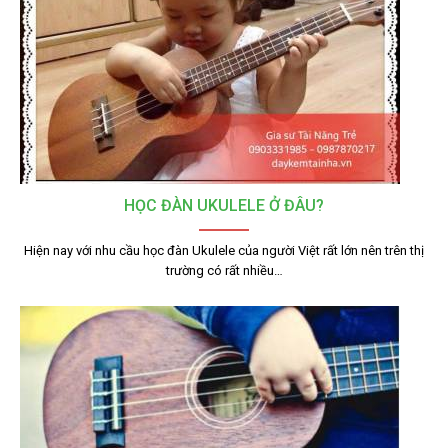
HỌC ĐÀN UKULELE Ở ĐÂU?
Hiện nay với nhu cầu học đàn Ukulele của người Việt rất lớn nên trên thị
trường có rất nhiều…