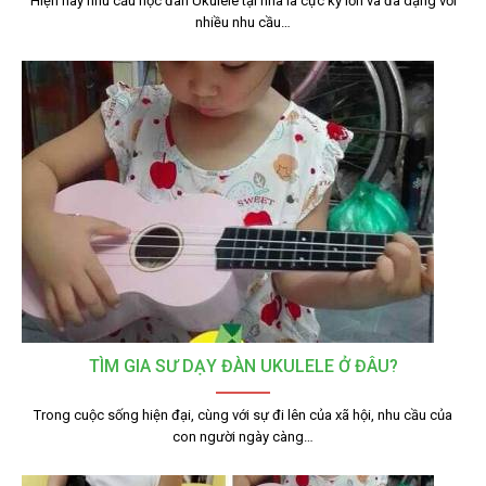
Hiện nay nhu cầu học đàn Ukulele tại nhà là cực kỳ lớn và đa dạng với
nhiều nhu cầu…
TÌM GIA SƯ DẠY ĐÀN UKULELE Ở ĐÂU?
Trong cuộc sống hiện đại, cùng với sự đi lên của xã hội, nhu cầu của
con người ngày càng…