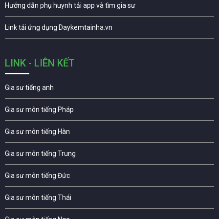
Hướng dẫn phụ huynh tải app và tìm gia sư
Link tải ứng dụng Daykemtainha.vn
LINK - LIÊN KẾT
Gia sư tiếng anh
Gia sư môn tiếng Pháp
Gia sư môn tiếng Hàn
Gia sư môn tiếng Trung
Gia sư môn tiếng Đức
Gia sư môn tiếng Thái