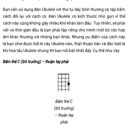
Bạn vẫn sử dụng đàn Ukulele với thứ tự dây bình thường và tập bấm
cách đối lại với cách cũ. Đàn Ukulele có kích thước nhỏ gọn vì thế
cách này cũng không gây nhiều khó khăn lắm đâu. Tuy nhiên, sẽ phải
vất vả thời gian đầu là bạn phải tập riêng cho mình một bộ các hợp
âm khác thường với những bạn khác. Nhưng ưu điểm của cách này
là bạn chơi được bất kì cây Ukulele nào, thật thuận tiện và đặc biệt là
khi hòa tấu Ukulele chung thì bạn nổi bật nhất đấy. Cụ thể như vầy:
Bấm thế C (Đô trưởng) – thuận tay phải
Bấm thế C
(Đô trưởng)
– thuận tay
phải