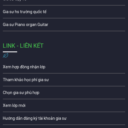
Gia sư hs trường quốc tế
Gia sư Piano organ Guitar
LINK - LIÊN KẾT
Xem hợp đồng nhận lớp
Tham khảo học phí gia sư
Chọn gia sư phù hợp
Xem lớp mới
Hướng dẫn đăng ký tài khoản gia sư