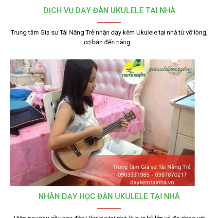
DỊCH VỤ DẠY ĐÀN UKULELE TẠI NHÀ
Trung tâm Gia sư Tài Năng Trẻ nhận dạy kèm Ukulele tại nhà từ vỡ lòng,
cơ bản đến nâng…
NHẬN DẠY HỌC ĐÀN UKULELE TẠI NHÀ