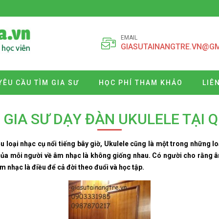
EMAIL
GIASUTAINANGTRE.VN@G
YÊU CẦU TÌM GIA SƯ
HỌC PHÍ THAM KHẢO
LIÊ
GIA SƯ DẠY ĐÀN UKULELE TẠI 
 loại nhạc cụ nổi tiếng bây giờ, Ukulele cũng là một trong những 
của mỗi người về âm nhạc là không giống nhau. Có người cho rằng âm
m nhạc là điều để cả đời theo đuổi và học tập.