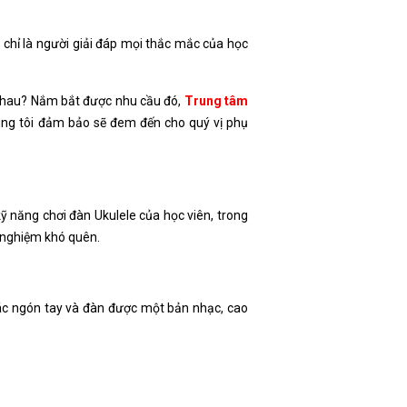
g chỉ là người giải đáp mọi thắc mắc của học
c nhau? Nắm bắt được nhu cầu đó,
Trung tâm
húng tôi đảm bảo sẽ đem đến cho quý vị phụ
kỹ năng chơi đàn Ukulele của học viên, trong
i nghiệm khó quên.
các ngón tay và đàn được một bản nhạc, cao