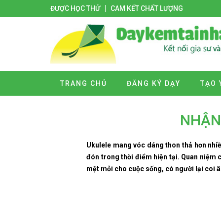
ĐƯỢC HỌC THỬ
CAM KẾT CHẤT LƯỢNG
TRANG CHỦ
ĐĂNG KÝ DẠY
TẠO 
NHẬN 
Ukulele mang vóc dáng thon thả hơn nhiều
đón trong thời điểm hiện tại. Quan niệm 
mệt mỏi cho cuộc sống, có người lại coi â