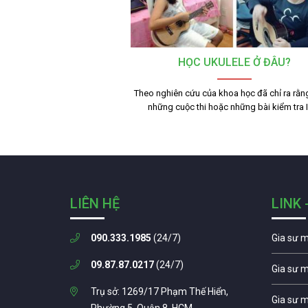
HỌC UKULELE Ở ĐÂU?
Theo nghiên cứu của khoa học đã chỉ ra rằn
những cuộc thi hoặc những bài kiểm tra
LIÊN HỆ
LINK 
090.333.1985
(24/7)
Gia sư 
09.87.87.0217
(24/7)
Gia sư 
Trụ sở: 1269/17 Phạm Thế Hiển,
Gia sư 