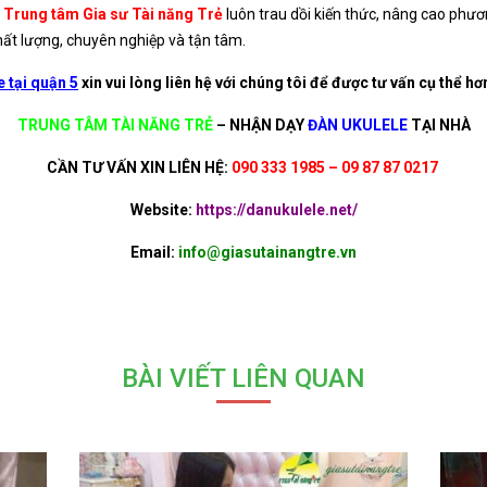
a
Trung tâm Gia sư Tài năng Trẻ
luôn trau dồi kiến thức, nâng cao phươ
hất lượng, chuyên nghiệp và tận tâm.
 tại quận 5
xin vui lòng liên hệ với chúng tôi để được tư vấn cụ thể hơ
TRUNG TÂM TÀI NĂNG TRẺ
–
NHẬN DẠY
ĐÀN UKULELE
TẠI NHÀ
CẦN TƯ VẤN XIN LIÊN HỆ:
090 333 1985 – 09 87 87 0217
Website:
https://danukulele.net/
Email:
info@giasutainangtre.vn
BÀI VIẾT LIÊN QUAN