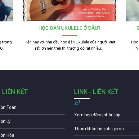
HỌC ĐÀN UKULELE Ở ĐÂU?
g trong
Hiện nay với nhu cầu học đàn Ukulele của người Việt
Học 
 IQ…
rất lớn nên trên thị trường có rất nhiều…
N
- LIÊN KẾT
LINK - LIÊN KẾT
môn Toán
Xem hợp đồng nhận lớp
môn Lý
Tham khảo học phí gia sư
môn Hóa