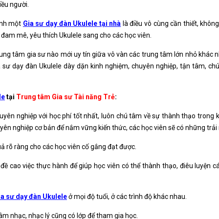
iều người.
mình một
Gia sư dạy đàn Ukulele tại nhà
là điều vô cùng cần thiết, khôn
 đam mê, yêu thích Ukulele sang cho các học viên.
trung tâm gia sư nào mới uy tín giữa vô vàn các trung tâm lớn nhỏ khá
ia sư dạy đàn Ukulele dày dặn kinh nghiệm, chuyên nghiệp, tận tâm, c
le
tại
Trung tâm Gia sư Tài năng Trẻ
:
uyên nghiệp với học phí tốt nhất, luôn chú tâm về sự thành thạo trong 
uyên nghiệp cơ bản để nắm vững kiến thức, các học viên sẽ có những trả
ả rõ ràng cho các học viên cố gắng đạt được.
đề cao việc thực hành để giúp học viên có thể thành thạo, điêu luyện 
ia sư dạy đàn Ukulele
ở mọi độ tuổi, ở các trình độ khác nhau.
âm nhạc, nhạc lý cũng có lớp để tham gia học.