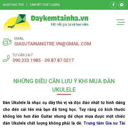
ĐƯỢC HỌC THỬ
CAM KẾT CHẤT LƯỢNG
EMAIL
GIASUTAINANGTRE.VN@GMAIL.COM
TƯ VẤN 24/7
090.333.1985 - 09.87.87.0217
NHỮNG ĐIỀU CẦN LƯU Ý KHI MUA ĐÀN
UKULELE
Đàn Ukulele là nhạc cụ dây thú vị và độc đáo nhất từ hình dáng
cho đến cái tên mà bạn đã từng học. Tuy rằng có kích thước
không lớn hơn đàn Guitar nhưng để chọn mua được một chiếc
đàn Ukulele chất lượng không phải là dễ.
Trung tâm Gia sư Tài