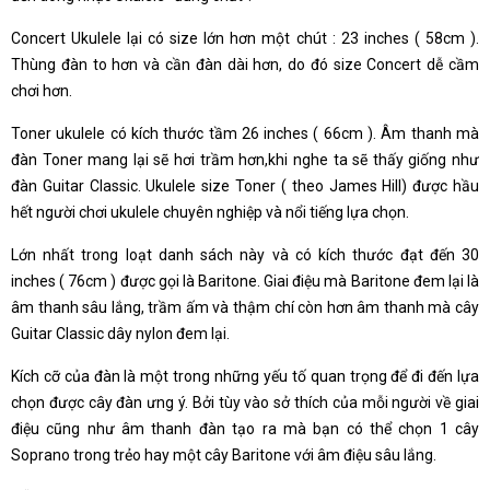
Concert Ukulele lại có size lớn hơn một chút : 23 inches ( 58cm ).
Thùng đàn to hơn và cần đàn dài hơn, do đó size Concert dễ cầm
chơi hơn.
Toner ukulele có kích thước tầm 26 inches ( 66cm ). Âm thanh mà
đàn Toner mang lại sẽ hơi trầm hơn,khi nghe ta sẽ thấy giống như
đàn Guitar Classic. Ukulele size Toner ( theo James Hill) được hầu
hết người chơi ukulele chuyên nghiệp và nổi tiếng lựa chọn.
Lớn nhất trong loạt danh sách này và có kích thước đạt đến 30
inches ( 76cm ) được gọi là Baritone. Giai điệu mà Baritone đem lại là
âm thanh sâu lắng, trầm ấm và thậm chí còn hơn âm thanh mà cây
Guitar Classic dây nylon đem lại.
Kích cỡ của đàn là một trong những yếu tố quan trọng để đi đến lựa
chọn được cây đàn ưng ý. Bởi tùy vào sở thích của mỗi người về giai
điệu cũng như âm thanh đàn tạo ra mà bạn có thể chọn 1 cây
Soprano trong trẻo hay một cây Baritone với âm điệu sâu lắng.