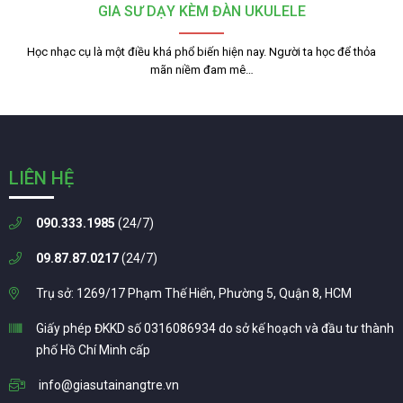
GIA SƯ DẠY KÈM ĐÀN UKULELE
Học nhạc cụ là một điều khá phổ biến hiện nay. Người ta học để thỏa
mãn niềm đam mê…
LIÊN HỆ
090.333.1985
(24/7)
09.87.87.0217
(24/7)
Trụ sở: 1269/17 Phạm Thế Hiển, Phường 5, Quận 8, HCM
Giấy phép ĐKKD số 0316086934 do sở kế hoạch và đầu tư thành
phố Hồ Chí Minh cấp
info@giasutainangtre.vn