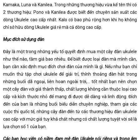
Kamaka, Luna và Kanilea. Trong những thương hiệu vừa kể tên thì có
2 thương hiệu: Pono và Kanilea được biết đến chuyên sản xuất các
dòng Ukulele cao cấp nhất. Kalo có bao phủ rộng hơn khi họ không
chỉ sở hữu dòng Ukulele giá rẻ mà cả dòng cao cấp.
Mục đích sử dụng đàn
Đây là một trong những yếu tố quyết định mua một cây đàn ukulele
như thế nào, tầm giá bao nhiêu. Để biết được loại đàn mà mình cần,
bạn cần xác định mục đích chơi đàn của mình là gì. Nếu như bạn chỉ
muốn thử tập chơi ukulele để giải trí, thỉnh thoảng đàn hát trong
những buổi dã ngoại, liên hoan ngoài trời,… tốt nhất bạn nên chọn
một cây đàn với giá thành thấp, chất lượng không cần thuộc loại cao
cấp và kích thước nhỏ để mang đi được dễ dàng và linh động. Đích
đến của ban là những buổi biểu diễn chuyên nghiệp, tham gia các
cuộc thi quốc tế, những cây đàn đến từ các thương hiệu đàn ukulele
cao cấp với mức giá tuy khá chát nhưng có chất lượng tuyệt vời sẽ là
lựa chọn số 1 của bạn.
Các bạn học viên có niềm đam mê đàn Ukulele nói riêng và trong âm