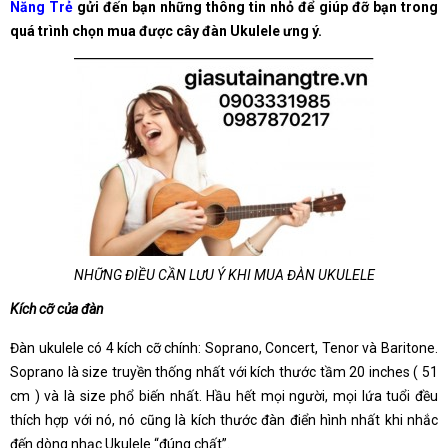
Năng Trẻ
gửi đến bạn những thông tin nhỏ để giúp đỡ bạn trong
quá trình chọn mua được cây đàn Ukulele ưng ý.
NHỮNG ĐIỀU CẦN LƯU Ý KHI MUA ĐÀN UKULELE
Kích cỡ của đàn
Đàn ukulele có 4 kích cỡ chính: Soprano, Concert, Tenor và Baritone.
Soprano là size truyền thống nhất với kích thước tầm 20 inches ( 51
cm ) và là size phổ biến nhất. Hầu hết mọi người, mọi lứa tuổi đều
thích hợp với nó, nó cũng là kích thước đàn điển hình nhất khi nhắc
đến dòng nhạc Ukulele “đúng chất”.