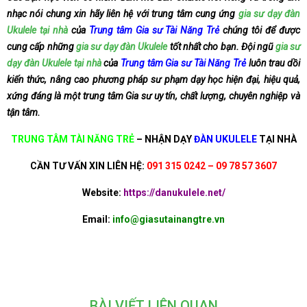
nhạc nói chung xin hãy liên hệ với trung tâm cung ứng
gia sư dạy đàn
Ukulele tại nhà
của
Trung tâm Gia sư Tài Năng Trẻ
chúng tôi để được
cung cấp những
gia sư dạy đàn Ukulele
tốt nhất cho bạn. Đội ngũ
gia sư
dạy đàn Ukulele tại nhà
của
Trung tâm Gia sư Tài Năng Trẻ
luôn trau dồi
kiến thức, nâng cao phương pháp sư phạm dạy học hiện đại, hiệu quả,
xứng đáng là một trung tâm Gia sư uy tín, chất lượng, chuyên nghiệp và
tận tâm.
TRUNG TÂM TÀI NĂNG TRẺ
–
NHẬN DẠY
ĐÀN UKULELE
TẠI NHÀ
CẦN TƯ VẤN XIN LIÊN HỆ:
091 315 0242 – 09 78 57 3607
Website:
https://danukulele.net/
Email:
info@giasutainangtre.vn
BÀI VIẾT LIÊN QUAN