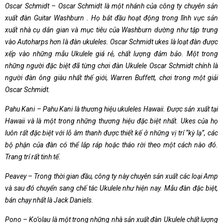
Oscar Schmidt – Oscar Schmidt là một nhánh của công ty chuyên sản
xuất đàn Guitar Washburn . Họ bắt đầu hoạt động trong lĩnh vực sản
xuất nhà cụ dân gian và mục tiêu của Washburn dường như tập trung
vào Autoharps hơn là đàn ukuleles. Oscar Schmidt ukes là loạt đàn được
xếp vào những mẫu Ukulele giá rẻ, chất lượng đảm bảo. Một trong
những người đặc biệt đã từng chơi đàn Ukulele Oscar Schmidt chính là
người đàn ông giàu nhất thế giới, Warren Buffett, chơi trong một giải
Oscar Schmidt.
Pahu Kani – Pahu Kani là thương hiệu ukuleles Hawaii. Được sản xuất tại
Hawaii và là một trong những thương hiệu đặc biệt nhất. Ukes của họ
luôn rất đặc biệt với lỗ âm thanh được thiết kế ở những vị trí “kỳ lạ”, các
bộ phận của đàn có thể lắp ráp hoặc tháo rời theo một cách nào đó.
Trang trí rất tinh tế.
Peavey – Trong thời gian đầu, công ty này chuyên sản xuất các loại Amp
và sau đó chuyển sang chế tác Ukulele như hiện nay. Mẫu đàn đặc biệt,
bán chạy nhất là Jack Daniels.
Pono – Ko’olau là một trong những nhà sản xuất đàn Ukulele chất lượng