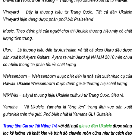
Universal Worldwide Trading – Thương hiệu Ukulele xuất xứ từ Hawaii.
Vineyard – Đây là thương hiệu từ Trung Quốc. Tất cả đàn Ukulele
Vineyard hiện đang được phân phối bởi Praiseland
Music. Theo đánh giá của người chơi thì Ukulele thương hiệu này có chất
lượng tầm trung.
Uluru – Là thương hiệu đến từ Australian và tất cả ukes Uluru đều được
sản xuất bởi Ayers Guitars. Ayers ra mắt Uluru tại NAMM 2010 nên chưa
có nhiều thông tin phản hồi về chất lượng.
Weissenborn – Weissenborn được biết đến là nhà sản xuất nhạc cụ của
Hawaii. Ukulele Weissenborn được đánh giá là thương hiệu chất lượng.
WikiWiki – Đây là thương hiệu Ukulele xuất xứ từ Trung Quốc. Siêu rẻ.
Yamaha – Về Ukulele, Yamaha là “ông lớn” trong lĩnh vực sản xuất
guitarlele trên thế giới. Phổ biến nhất là Yamaha GL­1 Guitalele.
Trung tâm Gia sư Tài Năng Trẻ
với đội ngũ
gia sư đàn Ukulele
được sàng
lọc kỹ lưỡng và khắt khe về trình độ chuyên môn cũng như tư cách đạo