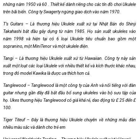
những năm 1950 và 60 . Thiết kế dành riêng cho các tín đồ chơi Ukulele
trên bãi biển. Công ty Swagerty ngừng giao dịch vào năm 1970.
T’s Guitars – Là thương hiệu Ukulele xuất xứ tại Nhật Bản do Shinji
Takahashi bắt đầu gây dựng từ năm 1985. Họ sản xuất ukuleles vào
năm 1998 và hiện tại có 6 loại Ukulele tiêu chuẩn bao gồm một
sopranino, một MiniTenor và một ukulele điện.
Tangi – Là thương hiệu Ukulele xuất xứ từ Hawaiian. Công ty này sản
xuất một loạt các loại Ukulele với nhiều thiết kế và kích thước khác nhau,
trong đó model Kawika là được ưa thích hơn cả.
Tanglewood – Tanglewood là một công ty của Anh và nổi tiếng với đàn
guitar nhưng gần đây đã bắt đầu bổ sung ukuleles vào bộ sưu tập của
họ. Ukes thương hiệu Tanglewood có giá khá rẻ, dao động từ £ 25 đến £
100.
Tiger Titeuf – Đây là thương hiệu Ukulele chuyên về những mẫu đàn
nhiều màu sắc và dành cho trẻ em