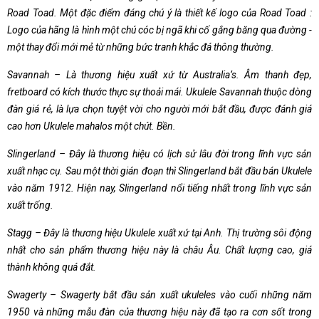
Road Toad. Một đặc điểm đáng chú ý là thiết kế logo của Road Toad :
Logo của hãng là hình một chú cóc bị ngã khi cố gắng băng qua đường ­
một thay đổi mới mẻ từ những bức tranh khắc đá thông thường.
Savannah – Là thương hiệu xuất xứ từ Australia’s. Âm thanh đẹp,
fretboard có kích thước thực sự thoải mái. Ukulele Savannah thuộc dòng
đàn giá rẻ, là lựa chọn tuyệt vời cho người mới bắt đầu, được đánh giá
cao hơn Ukulele mahalos một chút. Bền.
Slingerland – Đây là thương hiệu có lịch sử lâu đời trong lĩnh vực sản
xuất nhạc cụ. Sau một thời gián đoạn thì Slingerland bắt đầu bán Ukulele
vào năm 1912. Hiện nay, Slingerland nổi tiếng nhất trong lĩnh vực sản
xuất trống.
Stagg – Đây là thương hiệu Ukulele xuất xứ tại Anh. Thị trường sôi động
nhất cho sản phẩm thương hiệu này là châu Âu. Chất lượng cao, giá
thành không quá đắt.
Swagerty – Swagerty bắt đầu sản xuất ukuleles vào cuối những năm
1950 và những mẫu đàn của thương hiệu này đã tạo ra cơn sốt trong