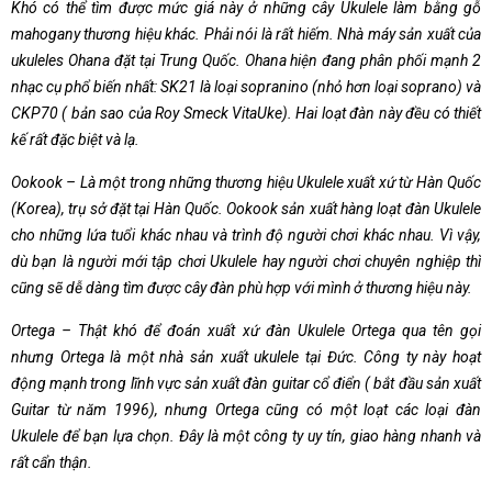
Khó có thể tìm được mức giá này ở những cây Ukulele làm bằng gỗ
mahogany thương hiệu khác. Phải nói là rất hiếm. Nhà máy sản xuất của
ukuleles Ohana đặt tại Trung Quốc. Ohana hiện đang phân phối mạnh 2
nhạc cụ phổ biến nhất: SK­21 là loại sopranino (nhỏ hơn loại soprano) và
CKP­70 ( bản sao của Roy Smeck Vita­Uke). Hai loạt đàn này đều có thiết
kế rất đặc biệt và lạ.
Ookook – Là một trong những thương hiệu Ukulele xuất xứ từ Hàn Quốc
(Korea), trụ sở đặt tại Hàn Quốc. Ookook sản xuất hàng loạt đàn Ukulele
cho những lứa tuổi khác nhau và trình độ người chơi khác nhau. Vì vậy,
dù bạn là người mới tập chơi Ukulele hay người chơi chuyên nghiệp thì
cũng sẽ dễ dàng tìm được cây đàn phù hợp với mình ở thương hiệu này.
Ortega – Thật khó để đoán xuất xứ đàn Ukulele Ortega qua tên gọi
nhưng Ortega là một nhà sản xuất ukulele tại Đức. Công ty này hoạt
động mạnh trong lĩnh vực sản xuất đàn guitar cổ điển ( bắt đầu sản xuất
Guitar từ năm 1996), nhưng Ortega cũng có một loạt các loại đàn
Ukulele để bạn lựa chọn. Đây là một công ty uy tín, giao hàng nhanh và
rất cẩn thận.