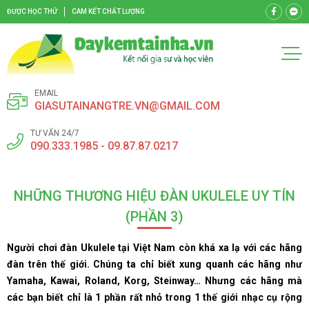
ĐƯỢC HỌC THỬ
CAM KẾT CHẤT LƯỢNG
EMAIL
GIASUTAINANGTRE.VN@GMAIL.COM
TƯ VẤN 24/7
090.333.1985 - 09.87.87.0217
NHỮNG THƯƠNG HIỆU ĐÀN UKULELE UY TÍN
(PHẦN 3)
Người chơi đàn Ukulele tại Việt Nam còn khá xa lạ với các hãng
đàn trên thế giới. Chúng ta chỉ biết xung quanh các hãng như
Yamaha, Kawai, Roland, Korg, Steinway… Nhưng các hãng mà
các bạn biết chỉ là 1 phần rất nhỏ trong 1 thế giới nhạc cụ rộng