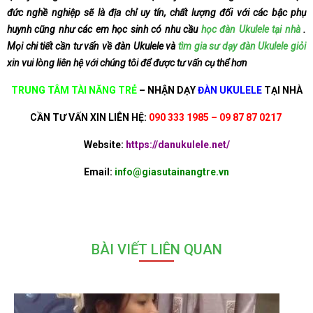
đức nghề nghiệp sẽ là địa chỉ uy tín, chất lượng đối với các bậc phụ
huynh cũng như các em học sinh có nhu cầu
học đàn Ukulele tại nhà
.
Mọi chi tiết cần tư vấn về đàn Ukulele và
tìm gia sư dạy đàn Ukulele giỏi
xin vui lòng liên hệ với chúng tôi để được tư vấn cụ thể hơn
TRUNG TÂM TÀI NĂNG TRẺ
–
NHẬN DẠY
ĐÀN UKULELE
TẠI NHÀ
CẦN TƯ VẤN XIN LIÊN HỆ:
090 333 1985 – 09 87 87 0217
Website:
https://danukulele.net/
Email:
info@giasutainangtre.vn
BÀI VIẾT LIÊN QUAN