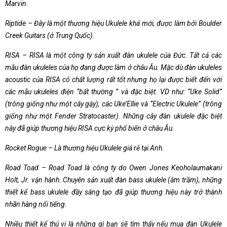
Marvin.
Riptide – Đây là một thương hiệu Ukulele khá mới, được làm bởi Boulder
Creek Guitars (ở Trung Quốc).
RISA – RISA là một công ty sản xuất đàn ukulele của Đức. Tất cả các
mẫu đàn ukuleles của họ đang được làm ở châu Âu. Mặc dù đàn ukuleles
acoustic của RISA có chất lượng rất tốt nhưng họ lại được biết đến với
các mẫu ukuleles điện “bất thường ” và đặc biệt. VD như: “Uke Solid”
(trông giống như một cây gậy), các Uke’Ellie và “Electric Ukulele” (trông
giống như một Fender Stratocaster). Những cây đàn ukulele đặc biệt
này đã giúp thương hiệu RISA cực kỳ phổ biến ở châu Âu.
Rocket Rogue – Là thương hiệu Ukulele giá rẻ tại Anh.
Road Toad – Road Toad là công ty do Owen Jones Keoholaumakani
Holt, Jr. vận hành. Chuyên sản xuất đàn bass ukulele (âm trầm), những
thiết kế bass ukulele đầy sáng tạo đã giúp thương hiệu này trở thành
nhãn hàng nổi tiếng.
Nhiều thiết kế thú vị là những gì bạn sẽ tìm thấy nếu mua đàn Ukulele