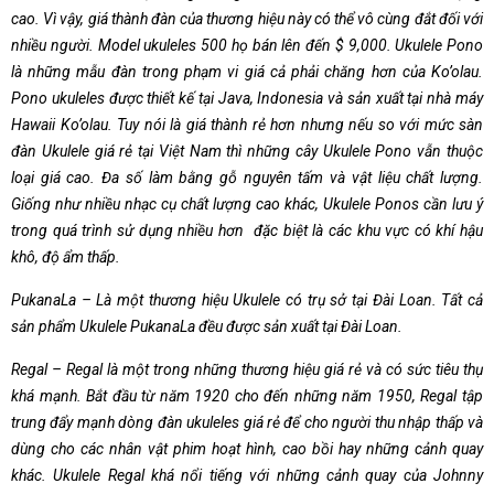
cao. Vì vậy, giá thành đàn của thương hiệu này có thể vô cùng đắt đối với
nhiều người. Model ukuleles 500 họ bán lên đến $ 9,000. Ukulele Pono
là những mẫu đàn trong phạm vi giá cả phải chăng hơn của Ko’olau.
Pono ukuleles được thiết kế tại Java, Indonesia và sản xuất tại nhà máy
Hawaii Ko’olau. Tuy nói là giá thành rẻ hơn nhưng nếu so với mức sàn
đàn Ukulele giá rẻ tại Việt Nam thì những cây Ukulele Pono vẫn thuộc
loại giá cao. Đa số làm bằng gỗ nguyên tấm và vật liệu chất lượng.
Giống như nhiều nhạc cụ chất lượng cao khác, Ukulele Ponos cần lưu ý
trong quá trình sử dụng nhiều hơn ­ đặc biệt là các khu vực có khí hậu
khô, độ ẩm thấp.
PukanaLa – Là một thương hiệu Ukulele có trụ sở tại Đài Loan. Tất cả
sản phẩm Ukulele PukanaLa đều được sản xuất tại Đài Loan.
Regal – Regal là một trong những thương hiệu giá rẻ và có sức tiêu thụ
khá mạnh. Bắt đầu từ năm 1920 cho đến những năm 1950, Regal tập
trung đẩy mạnh dòng đàn ukuleles giá rẻ để cho người thu nhập thấp và
dùng cho các nhân vật phim hoạt hình, cao bồi hay những cảnh quay
khác. Ukulele Regal khá nổi tiếng với những cảnh quay của Johnny