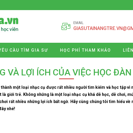
EMAIL
GIASUTAINANGTRE.VN@G
YÊU CẦU TÌM GIA SƯ
HỌC PHÍ THAM KHẢO
LIÊ
G VÀ LỢI ÍCH CỦA VIỆC HỌC ĐÀN
 thành một loại nhạc cụ được rất nhiều người tìm kiếm và học tập vì 
 là giới trẻ. Không những là một loại nhạc cụ khá dễ học, dễ chơi, m
hơi rất nhiều những lợi ích bất ngờ. Hãy cùng chúng tôi tìm hiểu về n
đây nhé!