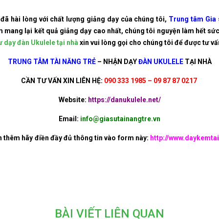
đã hài lòng với chất lượng giảng dạy của chúng tôi,
Trung tâm Gia 
 mang lại kết quả giảng dạy cao nhất, chúng tôi nguyện làm hết sức
ư dạy đàn Ukulele tại nhà
xin vui lòng gọi cho chúng tôi để được tư vấ
TRUNG TÂM TÀI NĂNG TRẺ
–
NHẬN DẠY
ĐÀN UKULELE
TẠI NHÀ
CẦN TƯ VẤN XIN LIÊN HỆ:
090 333 1985 – 09 87 87 0217
Website:
https://danukulele.net/
Email:
info@giasutainangtre.vn
n thêm hãy điền đầy đủ thông tin vào form này:
http://www.daykemtai
BÀI VIẾT LIÊN QUAN