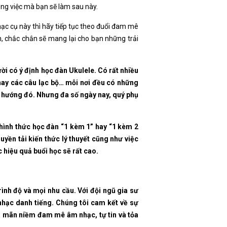
công việc mà bạn sẽ làm sau này.
hạc cụ này thì hãy tiếp tục theo đuổi đam mê
, chắc chắn sẽ mang lại cho bạn những trải
ời có ý định học đàn Ukulele. Có rất nhiều
 hay các câu lạc bộ… mỗi nơi đều có những
eo hướng đó. Nhưng đa số ngày nay, quý phụ
 hình thức học đàn “1 kèm 1” hay “1 kèm 2
uyền tải kiến thức lý thuyết cũng như việc
 hiệu quả buổi học sẽ rất cao.
rình độ và mọi nhu cầu. Với đội ngũ gia sư
nhạc danh tiếng. Chúng tôi cam kết về sự
ỏa mãn niềm đam mê âm nhạc, tự tin và tỏa