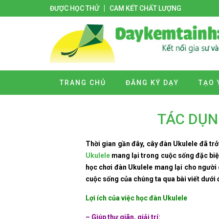
ĐƯỢC HỌC THỬ
CAM KẾT CHẤT LƯỢNG
TRANG CHỦ
ĐĂNG KÝ DẠY
TẠO 
TÁC DỤN
Thời gian gần đây, cây đàn Ukulele đã trở
Ukulele
mang lại trong cuộc sống đặc biệt
học chơi đàn Ukulele mang lại cho người c
cuộc sống của chúng ta qua bài viết dưới 
Lợi ích của việc học đàn Ukulele
– Giúp thư giãn, giải trí: