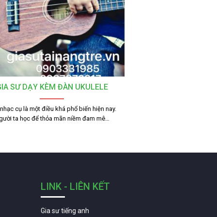
GIA SƯ DẠY KÈM ĐÀN UKULELE
nhạc cụ là một điều khá phổ biến hiện nay.
gười ta học để thỏa mãn niềm đam mê…
LINK - LIÊN KẾT
Gia sư tiếng anh