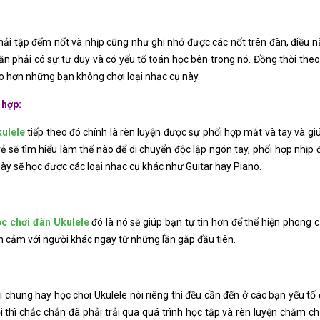
phải tập đếm nốt và nhịp cũng như ghi nhớ được các nốt trên đàn, điều nà
cần phải có sự tư duy và có yếu tố toán học bên trong nó. Đồng thời the
ao hơn những bạn không chơi loại nhạc cụ này.
 hợp:
ulele
tiếp theo đó chính là rèn luyện được sự phối hợp mắt và tay và giú
 trẻ sẽ tìm hiểu làm thế nào để di chuyển độc lập ngón tay, phối hợp nhị
y sẽ học được các loại nhạc cụ khác như Guitar hay Piano.
ọc chơi đàn Ukulele
đó là nó sẽ giúp bạn tự tin hơn để thể hiện phong c
n cảm với người khác ngay từ những lần gặp đầu tiên.
i chung hay học chơi Ukulele nói riêng thì đều cần đến ở các bạn yếu tố 
hì chắc chắn đã phải trải qua quá trình học tập và rèn luyện chăm chỉ,