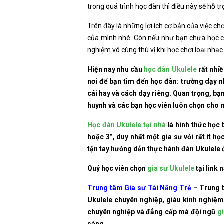
trong quá trình học đàn thì điều này sẽ hỗ t
Trên đây là những lợi ích cơ bản của việc c
của mình nhé. Còn nếu như bạn chưa học ch
nghiệm vô cùng thú vị khi học chơi loại nhạc
Hiện nay nhu cầu
học đàn Ukulele
rất nhiề
nơi để bạn tìm đến học đàn: trường dạy n
cái hay và cách dạy riêng. Quan trọng, bạ
huynh và các bạn học viên luôn chọn cho
Học đàn Ukulele tại nhà
là hình thức học 
hoặc 3”, duy nhất một gia sư với rất ít h
tận tay hướng dẫn thực hành đàn Ukulele đ
Quý học viên chọn
gia sư Ukulele
tại link 
Trung tâm Gia sư Tài Năng Trẻ
– Trung 
Ukulele chuyên nghiệp, giàu kinh nghiệm
chuyên nghiệp và đẳng cấp mà đội ngũ
g
sáng.