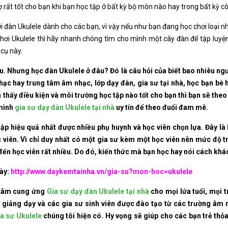
rợ rất tốt cho bạn khi bạn học tập ở bất kỳ bộ môn nào hay trong bất kỳ 
hơi đàn Ukulele dành cho các bạn, vì vậy nếu như bạn đang học chơi loại n
ơi Ukulele thì hãy nhanh chóng tìm cho mình một cây đàn để tập luyện
 cụ này.
u. Nhưng học đàn Ukulele ở đâu? Đó là câu hỏi của biết bao nhiêu ngư
hạc hay trung tâm âm nhạc, lớp dạy đàn, gia sư tại nhà, học bạn bè
n thấy điều kiện và môi trường học tập nào tốt cho bạn thì bạn sẽ th
 mình
gia sư dạy đàn Ukulele tại nhà
uy tín để theo đuổi đam mê.
tập hiệu quả nhất được nhiều phụ huynh và học viên chọn lựa. Đây là
ọc viên. Vì chỉ duy nhất có một gia sư kèm một học viên nên mức độ tr
ến học viên rất nhiều. Do đó, kiến thức mà bạn học hay nói cách khác
này:
http://www.daykemtainha.vn/gia-su?mon-hoc=ukulele
tâm cung ứng
Gia sư dạy đàn Ukulele tại nhà
cho mọi lứa tuổi, mọi t
 giảng dạy và các gia sư sinh viên được đào tạo từ các trường âm 
ia sư Ukulele
chúng tôi hiện có. Hy vọng sẽ giúp cho các bạn trẻ th