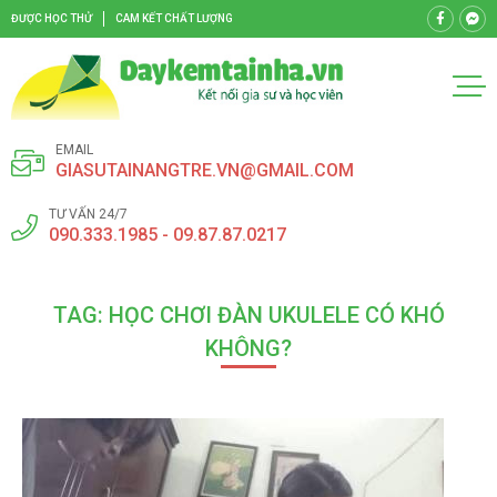
ĐƯỢC HỌC THỬ
CAM KẾT CHẤT LƯỢNG
EMAIL
GIASUTAINANGTRE.VN@GMAIL.COM
TƯ VẤN 24/7
090.333.1985 - 09.87.87.0217
TAG: HỌC CHƠI ĐÀN UKULELE CÓ KHÓ
KHÔNG?