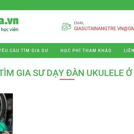
EMAIL
GIASUTAINANGTRE.VN@G
YÊU CẦU TÌM GIA SƯ
HỌC PHÍ THAM KHẢO
LIÊ
 TÌM GIA SƯ DẠY ĐÀN UKULELE Ở