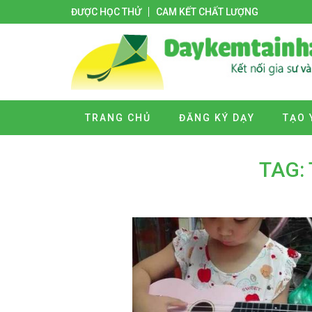
ĐƯỢC HỌC THỬ
CAM KẾT CHẤT LƯỢNG
TRANG CHỦ
ĐĂNG KÝ DẠY
TẠO 
TAG: