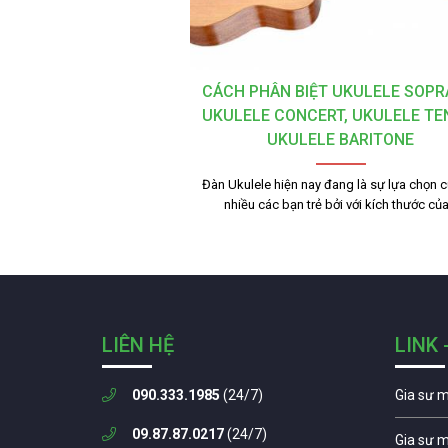
CÁCH PHÂN BIỆT UKULELE SOPR
UKULELE CONCERT, UKULELE TE
UKULELE BARITONE
Đàn Ukulele hiện nay đang là sự lựa chọn c
nhiều các bạn trẻ bởi với kích thước củ
LIÊN HỆ
LINK 
090.333.1985
(24/7)
Gia sư 
09.87.87.0217
(24/7)
Gia sư 