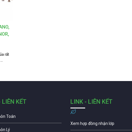
ANO,
NOR,
ủa rất
a…
- LIÊN KẾT
LINK - LIÊN KẾT
môn Toán
Xem hợp đồng nhận lớp
môn Lý